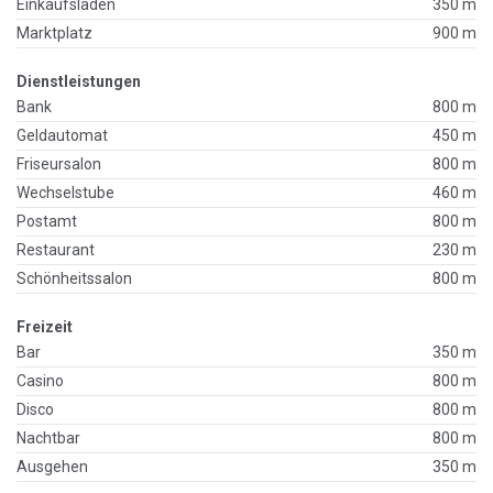
Einkaufsladen
350 m
Marktplatz
900 m
Dienstleistungen
Bank
800 m
Geldautomat
450 m
Friseursalon
800 m
Wechselstube
460 m
Postamt
800 m
Restaurant
230 m
Schönheitssalon
800 m
Freizeit
Bar
350 m
Casino
800 m
Disco
800 m
Nachtbar
800 m
Ausgehen
350 m