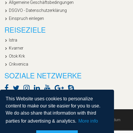
Allgemeine Geschäftsbedingungen
DSGVO - Datenschutzerklärung
Einspruch einlegen
REISEZIELE
Istra
Kvarner
Otok Krk
Crikvenica
SOZIALE NETZWERKE
This Website uses cookies to personalize
content to make our site easier for you to use.
We do also share that information with third
Copyright © 2020, Croatialan |
Sitemap
| Powered by
Agendum
parties for advertising & analytics.
More info