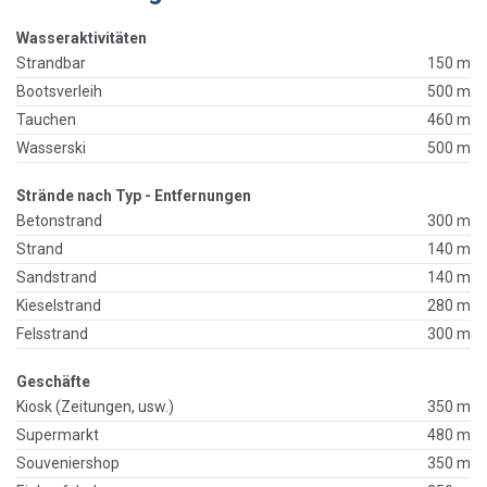
Wasseraktivitäten
Strandbar
150 m
Bootsverleih
500 m
Tauchen
460 m
Wasserski
500 m
Strände nach Typ - Entfernungen
Betonstrand
300 m
Strand
140 m
Sandstrand
140 m
Kieselstrand
280 m
Felsstrand
300 m
Geschäfte
Kiosk (Zeitungen, usw.)
350 m
Supermarkt
480 m
Souveniershop
350 m