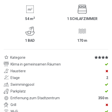
2
54
m
1 SCHLAFZIMMER
1 BAD
170
m
Kategorie
Klima in gemeinsamen Räumen
Haustiere
Etage
2
Swimmingpool
Parkplatz
Entfernung zum Stadtzentrum
350 m
Grill
Wi-Fi