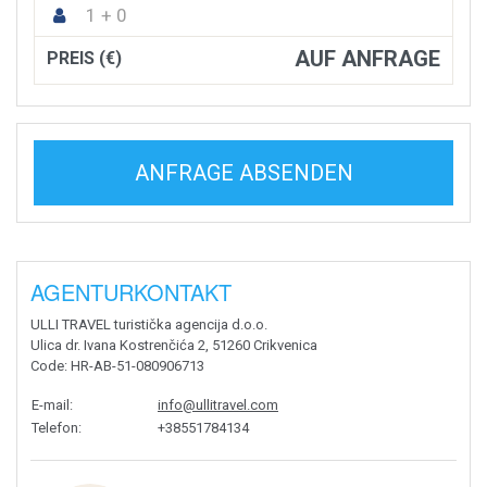
1 + 0
AUF ANFRAGE
PREIS (€)
ANFRAGE ABSENDEN
AGENTURKONTAKT
ULLI TRAVEL turistička agencija d.o.o.
Ulica dr. Ivana Kostrenčića 2, 51260 Crikvenica
Code
: HR-AB-51-080906713
E-mail
:
info@ullitravel.com
Telefon
:
+38551784134