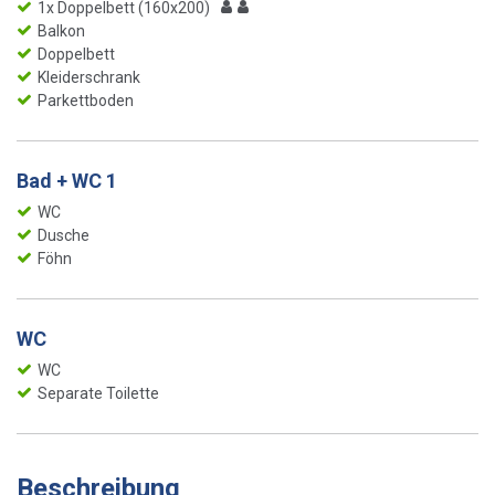
1x Doppelbett (160x200)
Balkon
Doppelbett
Kleiderschrank
Parkettboden
Bad + WC 1
WC
Dusche
Föhn
WC
WC
Separate Toilette
Beschreibung