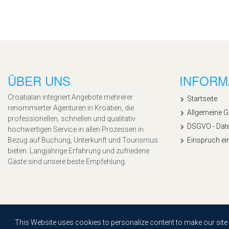
ÜBER UNS
INFORM
Croatialan integriert Angebote mehrerer
Startseite
renommierter Agenturen in Kroatien, die
Allgemeine 
professionellen, schnellen und qualitativ
DSGVO - Dat
hochwertigen Service in allen Prozessen in
Bezug auf Buchung, Unterkunft und Tourismus
Einspruch ei
bieten. Langjährige Erfahrung und zufriedene
Gäste sind unsere beste Empfehlung.
Copyright © 2020, Croatialan |
Sitemap
| Powered by
Agendum
This Website uses cookies to personalize content to make our site ea