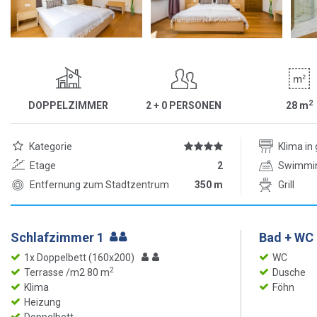
2
DOPPELZIMMER
2 + 0 PERSONEN
28
m
Kategorie
Klima i
Etage
2
Swimmi
Entfernung zum Stadtzentrum
350 m
Grill
Schlafzimmer 1
Bad + WC 
1x Doppelbett (160x200)
WC
2
Terrasse /m2 80 m
Dusche
Klima
Föhn
Heizung