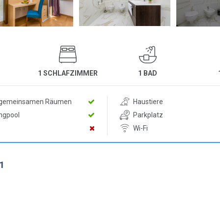
1 SCHLAFZIMMER
1 BAD
n gemeinsamen Räumen
Haustiere
ngpool
Parkplatz
Wi-Fi
1