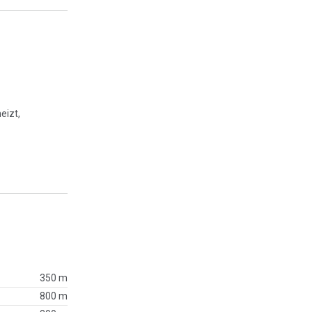
eizt,
350 m
800 m