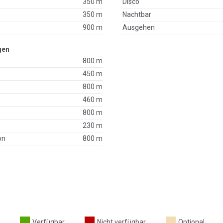
p
350 m
Disco
350 m
Nachtbar
900 m
Ausgehen
gen
800 m
450 m
800 m
460 m
800 m
230 m
on
800 m
Verfügbar
Nicht verfügbar
Optional