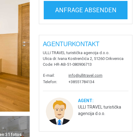
ANFRAGE ABSENDEN
AGENTURKONTAKT
ULLI TRAVEL turistička agencija d.o.o.
Ulica dr. Ivana Kostrenčića 2, 51260 Crikvenica
Code
: HR-AB-51-080906713
E-mail
:
info@ullitravel.com
Telefon
:
+38551784134
AGENT:
ULLI TRAVEL turistička
agencija d.o.o.
en 31 fotos