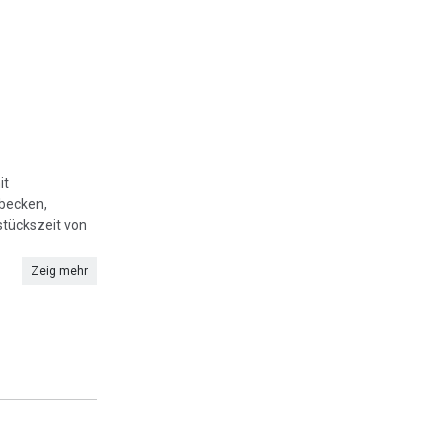
it
hbecken,
hstückszeit von
Zeig mehr