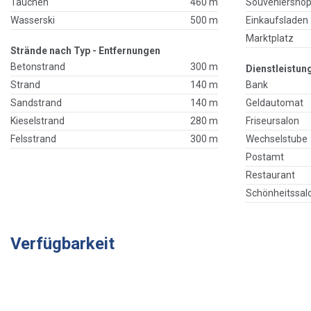
Tauchen
460 m
Souveniersho
Wasserski
500 m
Einkaufsladen
Marktplatz
Strände nach Typ - Entfernungen
Betonstrand
300 m
Dienstleistun
Strand
140 m
Bank
Sandstrand
140 m
Geldautomat
Kieselstrand
280 m
Friseursalon
Felsstrand
300 m
Wechselstube
Postamt
Restaurant
Schönheitssal
Verfügbarkeit