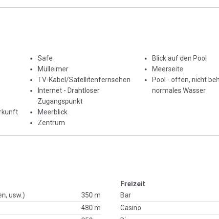
Safe
Blick auf den Pool
Mülleimer
Meerseite
TV-Kabel/Satellitenfernsehen
Pool - offen, nicht beh
Internet - Drahtloser
normales Wasser
Zugangspunkt
rkunft
Meerblick
Zentrum
Freizeit
en, usw.)
350 m
Bar
480 m
Casino