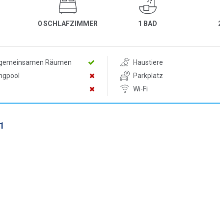
0 SCHLAFZIMMER
1 BAD
n gemeinsamen Räumen
Haustiere
ngpool
Parkplatz
Wi-Fi
1