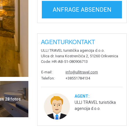
ANFRAGE ABSENDEN
AGENTURKONTAKT
ULLI TRAVEL turistička agencija d.o.o.
Ulica dr. Ivana Kostrenčića 2, 51260 Crikvenica
Code
: HR-AB-51-080906713
E-mail
:
info@ullitravel.com
Telefon
:
+38551784134
AGENT:
en 28 fotos
ULLI TRAVEL turistička
agencija d.o.o.