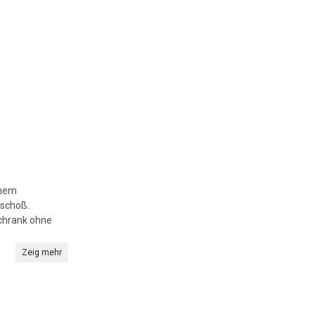
inem
eschoß.
schrank ohne
Zeig mehr