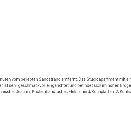
minuten vom beliebten Sandstrand entfernt. Das Studioapartment mit e
st sehr geschmackvoll eingerichtet und befindet sich im hohen Erdg
ische, Geschirr, Küchenhandtücher, Elektroherd, Kochplatten: 2, Kühl