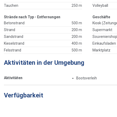
Tauchen
250 m
Volleyball
Strände nach Typ - Entfernungen
Geschäfte
Betonstrand
500 m
Kiosk (Zeitung
Strand
200 m
Supermarkt
Sandstrand
200 m
Souveniersho
Kieselstrand
400 m
Einkaufsladen
Felsstrand
500 m
Marktplatz
Aktivitäten in der Umgebung
Aktivitäten
Bootsverleih
Verfügbarkeit