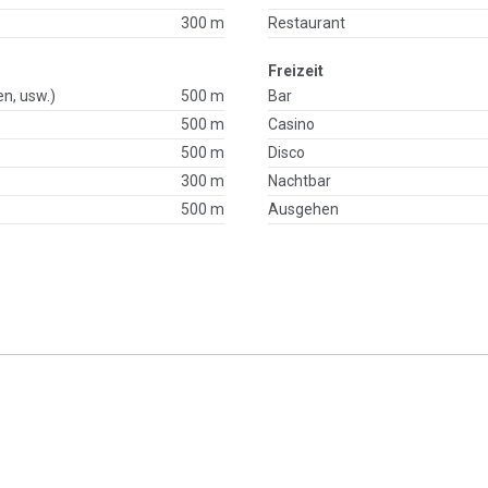
300 m
Restaurant
Freizeit
en, usw.)
500 m
Bar
500 m
Casino
p
500 m
Disco
300 m
Nachtbar
500 m
Ausgehen