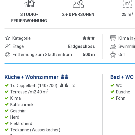
2
STUDIO-
2 + 0 PERSONEN
25
m
FERIENWOHNUNG
Kategorie
Klima i
Etage
Erdgeschoss
Swimmi
Entfernung zum Stadtzentrum
500 m
Grill
Küche + Wohnzimmer
Bad + WC 
1x Doppelbett (140x200)
2
WC
2
Terrasse /m2 40 m
Dusche
Klima
Föhn
Kühlschrank
Geschirr
Herd
Elektroherd
Teekanne (Wasserkocher)