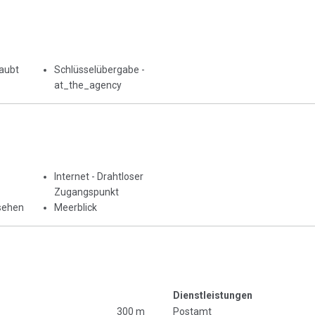
laubt
Schlüsselübergabe -
at_the_agency
Internet - Drahtloser
Zugangspunkt
sehen
Meerblick
Dienstleistungen
300 m
Postamt