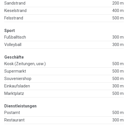
Sandstrand
200 m
Kieselstrand
400 m
Felsstrand
500 m
Sport
Fußballtisch
300 m
Volleyball
300 m
Geschäfte
Kiosk (Zeitungen, usw.)
500 m
Supermarkt
500 m
Souveniershop
500 m
Einkaufsladen
300 m
Marktplatz
500 m
Dienstleistungen
Postamt
500 m
Restaurant
300 m