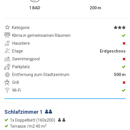
1 BAD
200
m
Kategorie
Klima in gemeinsamen Räumen
Haustiere
Etage
Erdgeschoss
Swimmingpool
Parkplatz
Entfernung zum Stadtzentrum
500 m
Grill
Wi-Fi
Schlafzimmer 1
1x Doppelbett (160x200)
2
Terrasse /m2 40 m