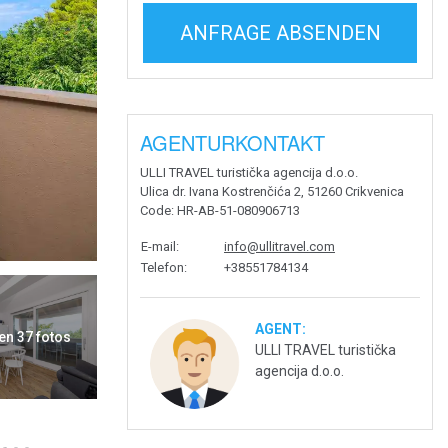
ANFRAGE ABSENDEN
AGENTURKONTAKT
ULLI TRAVEL turistička agencija d.o.o.
Ulica dr. Ivana Kostrenčića 2, 51260 Crikvenica
Code
: HR-AB-51-080906713
E-mail
:
info@ullitravel.com
Telefon
:
+38551784134
AGENT:
en 37 fotos
ULLI TRAVEL turistička
agencija d.o.o.