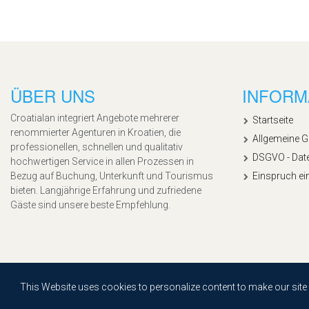
ÜBER UNS
INFORM
Croatialan integriert Angebote mehrerer
Startseite
renommierter Agenturen in Kroatien, die
Allgemeine 
professionellen, schnellen und qualitativ
DSGVO - Dat
hochwertigen Service in allen Prozessen in
Bezug auf Buchung, Unterkunft und Tourismus
Einspruch ei
bieten. Langjährige Erfahrung und zufriedene
Gäste sind unsere beste Empfehlung.
Copyright © 2020, Croatialan |
Sitemap
| Powered by
Agendum
This Website uses cookies to personalize content to make our site ea