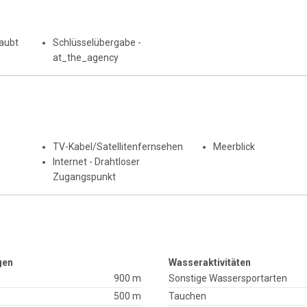
laubt
Schlüsselübergabe -
at_the_agency
TV-Kabel/Satellitenfernsehen
Meerblick
Internet - Drahtloser
Zugangspunkt
gen
Wasseraktivitäten
900 m
Sonstige Wassersportarten
500 m
Tauchen