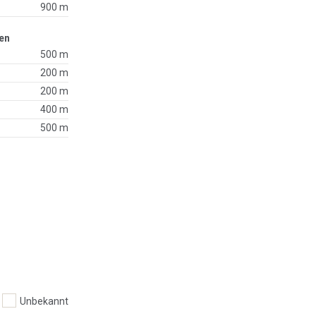
900 m
en
500 m
200 m
200 m
400 m
500 m
Unbekannt