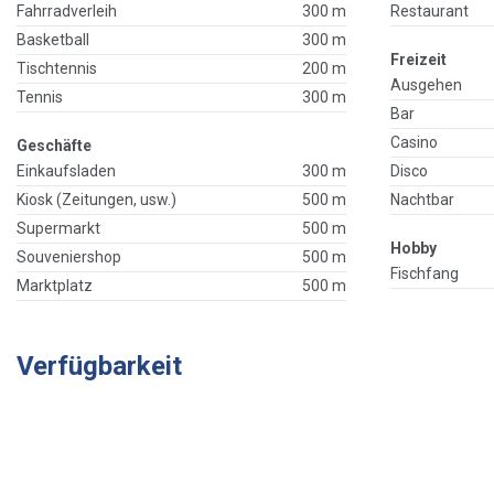
Fahrradverleih
300 m
Restaurant
Basketball
300 m
Freizeit
Tischtennis
200 m
Ausgehen
Tennis
300 m
Bar
Casino
Geschäfte
Einkaufsladen
300 m
Disco
Kiosk (Zeitungen, usw.)
500 m
Nachtbar
Supermarkt
500 m
Hobby
Souveniershop
500 m
Fischfang
Marktplatz
500 m
Verfügbarkeit