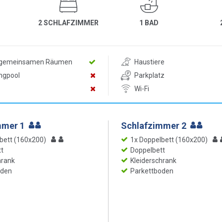
2 SCHLAFZIMMER
1 BAD
n gemeinsamen Räumen
Haustiere
ngpool
Parkplatz
Wi-Fi
mmer 1
Schlafzimmer 2
bett (160x200)
1x Doppelbett (160x200)
t
Doppelbett
hrank
Kleiderschrank
oden
Parkettboden