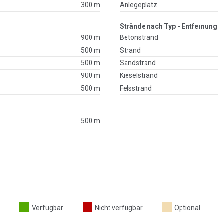
300 m
Anlegeplatz
Strände nach Typ - Entfernung
900 m
Betonstrand
500 m
Strand
500 m
Sandstrand
900 m
Kieselstrand
500 m
Felsstrand
500 m
Verfügbar
Nicht verfügbar
Optional