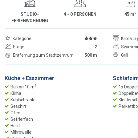
2
STUDIO-
4 + 0 PERSONEN
45
m
FERIENWOHNUNG
Kategorie
Klima i
Etage
2
Swimmi
Entfernung zum Stadtzentrum
500 m
Grill
Küche + Esszimmer
Schlafzi
2
Balkon 10 m
1x Doppel
Klima
Doppelbet
Kühlschrank
Kleidersc
Geschirr
Parkettb
Ofen
Gefrierfach
Herd
Mikrowelle