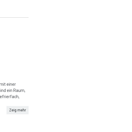
it einer
ind ein Raum,
efrierfach,
Zeig mehr