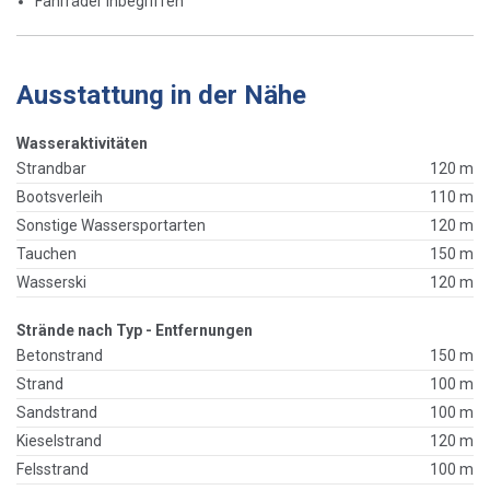
Fahrräder inbegriffen
Ausstattung in der Nähe
Wasseraktivitäten
Strandbar
120 m
Bootsverleih
110 m
Sonstige Wassersportarten
120 m
Tauchen
150 m
Wasserski
120 m
Strände nach Typ - Entfernungen
Betonstrand
150 m
Strand
100 m
Sandstrand
100 m
Kieselstrand
120 m
Felsstrand
100 m