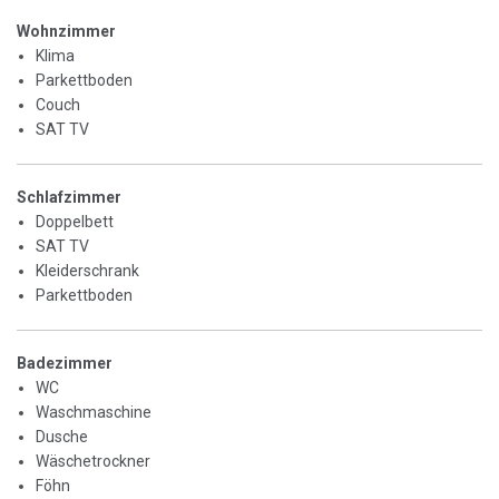
Wohnzimmer
Klima
Parkettboden
Couch
SAT TV
Schlafzimmer
Doppelbett
SAT TV
Kleiderschrank
Parkettboden
Badezimmer
WC
Waschmaschine
Dusche
Wäschetrockner
Föhn