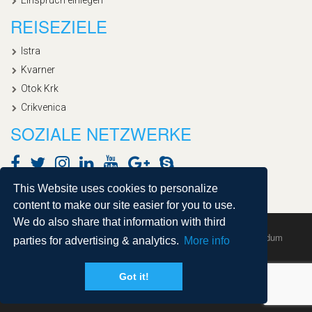
REISEZIELE
Istra
Kvarner
Otok Krk
Crikvenica
SOZIALE NETZWERKE
This Website uses cookies to personalize
content to make our site easier for you to use.
We do also share that information with third
Copyright © 2020, Croatialan |
Sitemap
| Powered by
Agendum
parties for advertising & analytics.
More info
Got it!