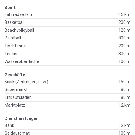
Sport
Fahrradverleih
1.3 km
Basketball
200 m
Beachvolleyball
120 m
Paintball
800 m
Tischtennis
200 m
Tennis
800 m
Wasseroberfläche
100 m
Geschäfte
Kiosk (Zeitungen, usw.)
150 m
Supermarkt
80 m
Einkaufsladen
80 m
Marktplatz
1.2 km
Dienstleistungen
Bank
1.2 km
Geldautomat
100 m