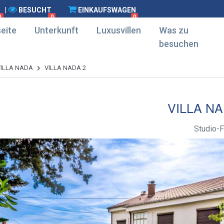
|
BESUCHT
EINKAUFSWAGEN
0
0
0
eite
Unterkunft
Luxusvillen
Was zu
besuchen
VILLA NADA
VILLA NADA 2
VILLA NA
Studio-