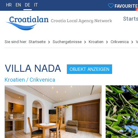
HR
EN
DE
IT
FAVOURITE
Starts
Sie sind hier:
Startseite
Suchergebnisse
Kroatien
Crikvenica
VILLA NADA
OBJEKT ANZEIGEN
Kroatien / Crikvenica