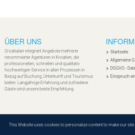
ÜBER UNS
INFORM
Croatialan integriert Angebote mehrerer
Startseite
renommierter Agenturen in Kroatien, die
Allgemeine 
professionellen, schnellen und qualitativ
DSGVO - Dat
hochwertigen Service in allen Prozessen in
Bezug auf Buchung, Unterkunft und Tourismus
Einspruch ei
bieten. Langjährige Erfahrung und zufriedene
Gäste sind unsere beste Empfehlung.
Copyright © 2020, Croatialan |
Sitemap
| Powered by
Agendum
This Website uses cookies to personalize content to make our site ea