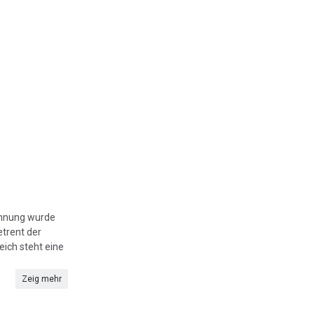
ohnung wurde
etrent der
eich steht eine
Zeig mehr