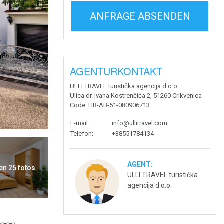
ANFRAGE ABSENDEN
AGENTURKONTAKT
ULLI TRAVEL turistička agencija d.o.o.
Ulica dr. Ivana Kostrenčića 2, 51260 Crikvenica
Code
: HR-AB-51-080906713
E-mail
:
info@ullitravel.com
Telefon
:
+38551784134
AGENT:
en 25 fotos
ULLI TRAVEL turistička
agencija d.o.o.