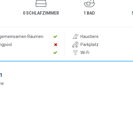
0 SCHLAFZIMMER
1 BAD
n gemeinsamen Räumen
Haustiere
ngpool
Parkplatz
Wi-Fi
1
ne