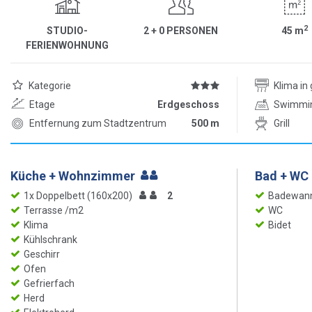
2
STUDIO-
2 + 0 PERSONEN
45
m
FERIENWOHNUNG
Kategorie
Klima i
Etage
Erdgeschoss
Swimmi
Entfernung zum Stadtzentrum
500 m
Grill
Küche + Wohnzimmer
Bad + WC 
1x Doppelbett (160x200)
2
Badewan
Terrasse /m2
WC
Klima
Bidet
Kühlschrank
Geschirr
Ofen
Gefrierfach
Herd