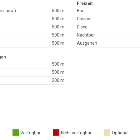
Freizeit
en, usw.)
500 m
Bar
500 m
Casino
p
500 m
Disco
500 m
Nachtbar
500 m
Ausgehen
gen
500 m
500 m
200 m
Verfügbar
Nicht verfügbar
Optional