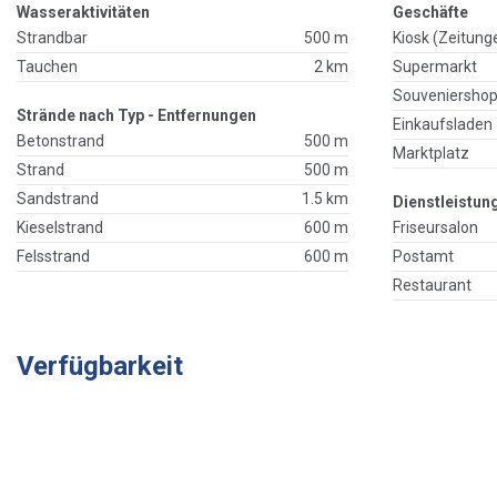
Wasseraktivitäten
Geschäfte
Strandbar
500 m
Kiosk (Zeitung
Tauchen
2 km
Supermarkt
Souveniersho
Strände nach Typ - Entfernungen
Einkaufsladen
Betonstrand
500 m
Marktplatz
Strand
500 m
Sandstrand
1.5 km
Dienstleistun
Kieselstrand
600 m
Friseursalon
Felsstrand
600 m
Postamt
Restaurant
Verfügbarkeit