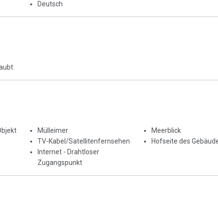
Deutsch
laubt
Objekt
Mülleimer
Meerblick
TV-Kabel/Satellitenfernsehen
Hofseite des Gebäud
Internet - Drahtloser
Zugangspunkt