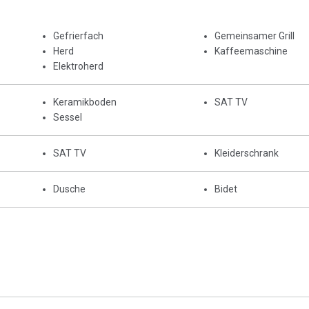
Gefrierfach
Gemeinsamer Grill
Herd
Kaffeemaschine
Elektroherd
Keramikboden
SAT TV
Sessel
SAT TV
Kleiderschrank
Dusche
Bidet