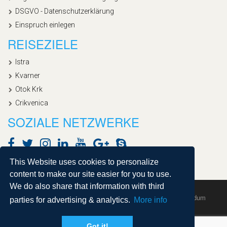
DSGVO - Datenschutzerklärung
Einspruch einlegen
REISEZIELE
Istra
Kvarner
Otok Krk
Crikvenica
SOZIALE NETZWERKE
This Website uses cookies to personalize
content to make our site easier for you to use.
We do also share that information with third
Copyright © 2020, Croatialan |
Sitemap
| Powered by
Agendum
parties for advertising & analytics.
More info
Got it!