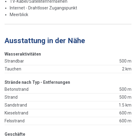
TV-Kabel/Satellitenfernsehen
Internet - Drahtloser Zugangspunkt
Meerblick
Ausstattung in der Nähe
Wasseraktivitäten
Strandbar
500 m
Tauchen
2 km
Strände nach Typ - Entfernungen
Betonstrand
500 m
Strand
500 m
Sandstrand
1.5 km
Kieselstrand
600 m
Felsstrand
600 m
Geschäfte