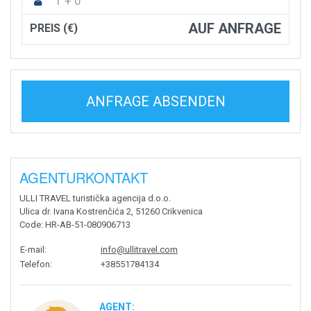
1 + 0
AUF ANFRAGE
PREIS (€)
ANFRAGE ABSENDEN
AGENTURKONTAKT
ULLI TRAVEL turistička agencija d.o.o.
Ulica dr. Ivana Kostrenčića 2, 51260 Crikvenica
Code
: HR-AB-51-080906713
E-mail
:
info@ullitravel.com
Telefon
:
+38551784134
AGENT: