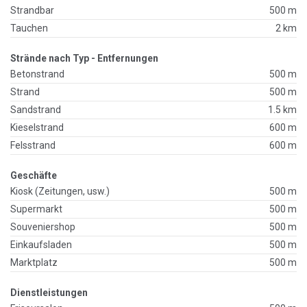
Strandbar
500 m
Tauchen
2 km
Strände nach Typ - Entfernungen
Betonstrand
500 m
Strand
500 m
Sandstrand
1.5 km
Kieselstrand
600 m
Felsstrand
600 m
Geschäfte
Kiosk (Zeitungen, usw.)
500 m
Supermarkt
500 m
Souveniershop
500 m
Einkaufsladen
500 m
Marktplatz
500 m
Dienstleistungen