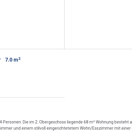
2
r
7.0 m
ür 4 Personen. Die im 2. Obergeschoss liegende 68 m² Wohnung besteht 
immer und einem stilvoll eingerichtetetem Wohn/Esszimmer mit einer