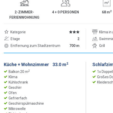
2
2-ZIMMER-
4 + 0 PERSONEN
68
m
FERIENWOHNUNG
Kategorie
Klima i
Etage
2
Swimmi
Entfernung zum Stadtzentrum
700 m
Grill
2
Küche + Wohnzimmer
33.0 m
Schlafzi
2
Balkon 20 m
1x Doppel
Klima
Großes Do
Kühlschrank
Kleidersc
Geschirr
Ofen
Gefrierfach
Geschirrspülmaschine
Mikrowelle