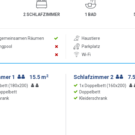
2 SCHLAFZIMMER
1 BAD
n gemeinsamen Räumen
Haustiere
ngpool
Parkplatz
Wi-Fi
2
mmer 1
15.5 m
Schlafzimmer 2
7.
bett (180x200)
1x Doppelbett (160x200)
ppelbett
Doppelbett
hrank
Kleiderschrank