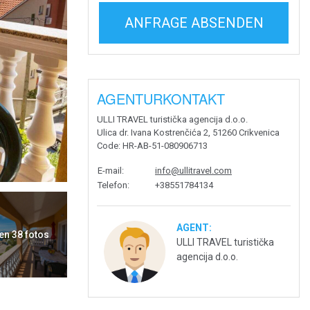
ANFRAGE ABSENDEN
AGENTURKONTAKT
ULLI TRAVEL turistička agencija d.o.o.
Ulica dr. Ivana Kostrenčića 2, 51260 Crikvenica
Code
: HR-AB-51-080906713
E-mail
:
info@ullitravel.com
Telefon
:
+38551784134
AGENT:
en 38 fotos
ULLI TRAVEL turistička
agencija d.o.o.