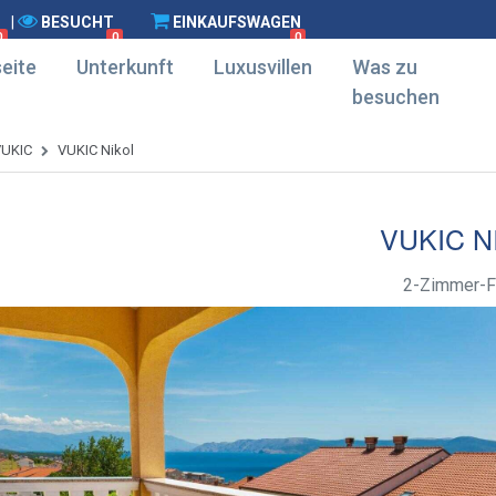
|
BESUCHT
EINKAUFSWAGEN
0
0
0
eite
Unterkunft
Luxusvillen
Was zu
besuchen
VUKIC
VUKIC Nikol
VUKIC N
2-Zimmer-F