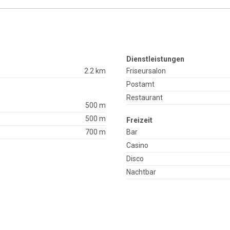
Dienstleistungen
2.2 km
Friseursalon
Postamt
Restaurant
500 m
500 m
Freizeit
700 m
Bar
Casino
Disco
Nachtbar