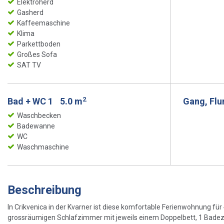
Elektroherd
Gasherd
Kaffeemaschine
Klima
Parkettboden
Großes Sofa
SAT TV
2
Bad + WC 1
5.0 m
Gang, Flu
Waschbecken
Badewanne
WC
Waschmaschine
Beschreibung
In Crikvenica in der Kvarner ist diese komfortable Ferienwohnung f
grossräumigen Schlafzimmer mit jeweils einem Doppelbett, 1 Badez