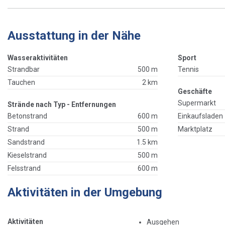
Ausstattung in der Nähe
Wasseraktivitäten
Sport
Strandbar
500 m
Tennis
Tauchen
2 km
Geschäfte
Supermarkt
Strände nach Typ - Entfernungen
Betonstrand
600 m
Einkaufsladen
Strand
500 m
Marktplatz
Sandstrand
1.5 km
Kieselstrand
500 m
Felsstrand
600 m
Aktivitäten in der Umgebung
Aktivitäten
Ausgehen