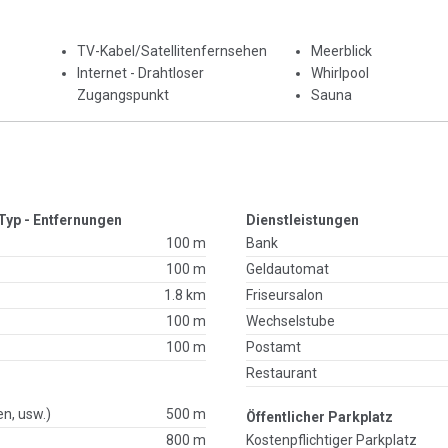
TV-Kabel/Satellitenfernsehen
Meerblick
Internet - Drahtloser
Whirlpool
Zugangspunkt
Sauna
Typ - Entfernungen
Dienstleistungen
100 m
Bank
100 m
Geldautomat
1.8 km
Friseursalon
100 m
Wechselstube
100 m
Postamt
Restaurant
en, usw.)
500 m
Öffentlicher Parkplatz
800 m
Kostenpflichtiger Parkplatz