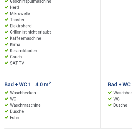
Geschirrspülmaschine
Herd
Mikrowelle
Toaster
Elektroherd
Grillen ist nicht erlaubt
Kaffeemaschine
Klima
Keramikboden
Couch
SAT TV
2
Bad + WC 1
4.0 m
Bad + WC
Waschbecken
Waschbe
WC
WC
Waschmaschine
Dusche
Dusche
Föhn