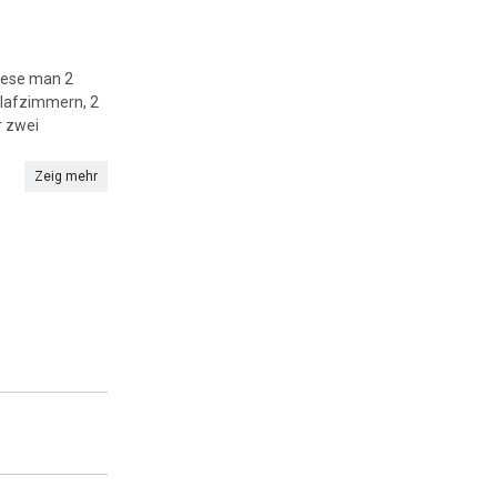
diese man 2
hlafzimmern, 2
r zwei
Zeig mehr