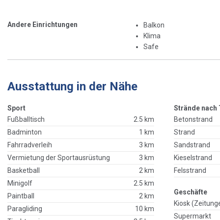
Andere Einrichtungen
Balkon
Klima
Safe
Ausstattung in der Nähe
Sport
Strände nach 
Fußballtisch
2.5 km
Betonstrand
Badminton
1 km
Strand
Fahrradverleih
3 km
Sandstrand
Vermietung der Sportausrüstung
3 km
Kieselstrand
Basketball
2 km
Felsstrand
Minigolf
2.5 km
Geschäfte
Paintball
2 km
Kiosk (Zeitung
Paragliding
10 km
Supermarkt