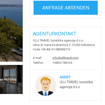
ANFRAGE ABSENDEN
AGENTURKONTAKT
ULLI TRAVEL turistička agencija d.o.o.
Ulica dr. Ivana Kostrenčića 2, 51260 Crikvenica
Code
: HR-AB-51-080906713
E-mail
:
info@ullitravel.com
Telefon
:
+38551784134
AGENT:
en 46 fotos
ULLI TRAVEL turistička
agencija d.o.o.