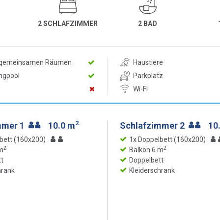
2 SCHLAFZIMMER
2 BAD
n gemeinsamen Räumen
Haustiere
ngpool
Parkplatz
Wi-Fi
2
mmer 1
10.0 m
Schlafzimmer 2
10
bett (160x200)
1x Doppelbett (160x200)
2
2
m
Balkon 6 m
t
Doppelbett
hrank
Kleiderschrank