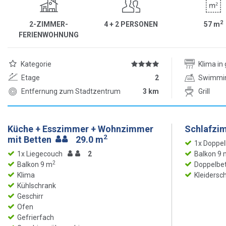
2
2-ZIMMER-
4 + 2 PERSONEN
57
m
FERIENWOHNUNG
Kategorie
Klima i
Etage
2
Swimmi
Entfernung zum Stadtzentrum
3 km
Grill
Küche + Esszimmer + Wohnzimmer
Schlafzi
2
mit Betten
29.0 m
1x Doppel
1x Liegecouch
2
Balkon 9 
2
Balkon 9 m
Doppelbet
Klima
Kleidersc
Kühlschrank
Geschirr
Ofen
Gefrierfach