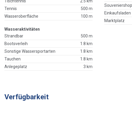
Tischtennis
2.5 km
Souveniersho
Tennis
500 m
Einkaufsladen
Wasseroberfläche
100 m
Marktplatz
Wasseraktivitäten
Strandbar
500 m
Bootsverleih
1.8 km
Sonstige Wassersportarten
1.8 km
Tauchen
1.8 km
Anlegeplatz
3 km
Verfügbarkeit