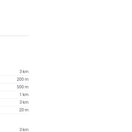
3 km
200 m
500 m
1 km
3 km
20 m
3 km