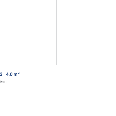
2
 2
4.0 m
cken