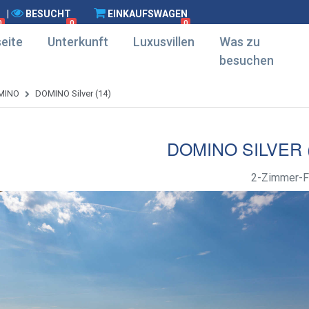
|
BESUCHT
EINKAUFSWAGEN
0
0
0
eite
Unterkunft
Luxusvillen
Was zu
besuchen
MINO
DOMINO Silver (14)
DOMINO SILVER (
2-Zimmer-F