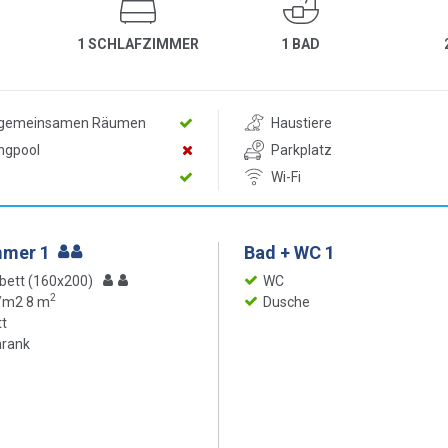
1 SCHLAFZIMMER
1 BAD
n gemeinsamen Räumen
Haustiere
ngpool
Parkplatz
Wi-Fi
mmer 1
Bad + WC 1
bett (160x200)
WC
2
 /m2 8 m
Dusche
t
hrank