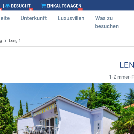
|
BESUCHT
EINKAUFSWAGEN
0
0
0
eite
Unterkunft
Luxusvillen
Was zu
besuchen
g
Leng 1
LEN
1-Zimmer-F