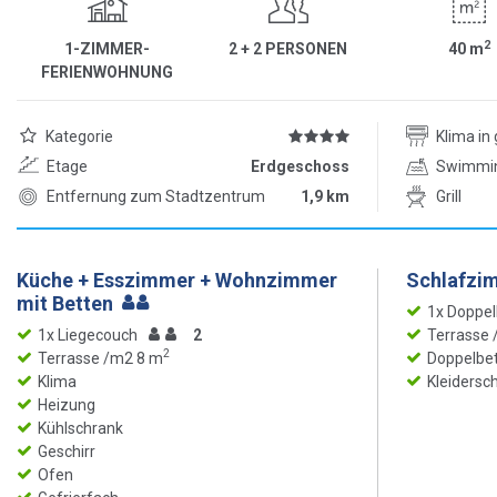
2
1-ZIMMER-
2 + 2 PERSONEN
40
m
FERIENWOHNUNG
Kategorie
Klima i
Etage
Erdgeschoss
Swimmi
Entfernung zum Stadtzentrum
1,9 km
Grill
Küche + Esszimmer + Wohnzimmer
Schlafzi
mit Betten
1x Doppel
1x Liegecouch
2
Terrasse
2
Terrasse /m2 8 m
Doppelbet
Klima
Kleidersc
Heizung
Kühlschrank
Geschirr
Ofen