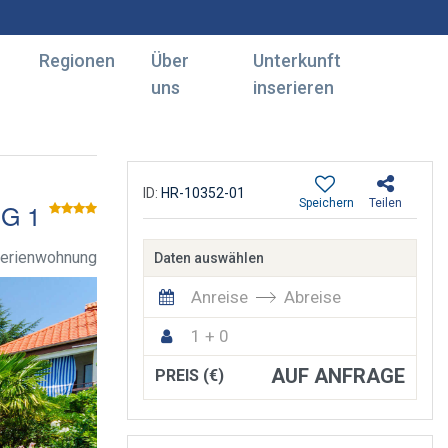
Regionen
Über
Unterkunft
uns
inserieren
ID:
HR-10352-01
Speichern
Teilen
G 1
erienwohnung
Daten auswählen
Anreise
Abreise
1 + 0
AUF ANFRAGE
PREIS (€)