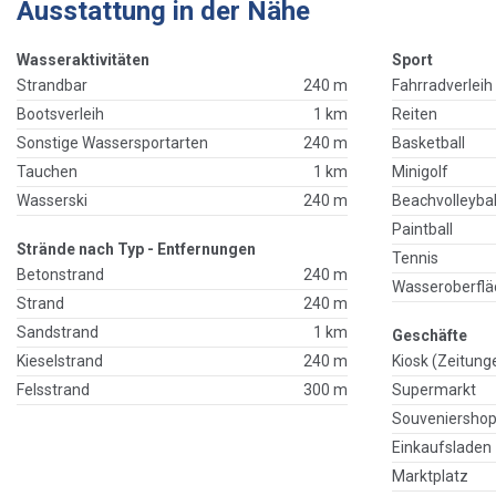
Ausstattung in der Nähe
Wasseraktivitäten
Sport
Strandbar
240 m
Fahrradverleih
Bootsverleih
1 km
Reiten
Sonstige Wassersportarten
240 m
Basketball
Tauchen
1 km
Minigolf
Wasserski
240 m
Beachvolleybal
Paintball
Strände nach Typ - Entfernungen
Tennis
Betonstrand
240 m
Wasseroberflä
Strand
240 m
Sandstrand
1 km
Geschäfte
Kieselstrand
240 m
Kiosk (Zeitung
Felsstrand
300 m
Supermarkt
Souveniersho
Einkaufsladen
Marktplatz