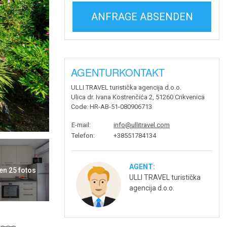
ANFRAGE ABSENDEN
AGENTURKONTAKT
ULLI TRAVEL turistička agencija d.o.o.
Ulica dr. Ivana Kostrenčića 2, 51260 Crikvenica
Code
: HR-AB-51-080906713
E-mail
:
info@ullitravel.com
Telefon
:
+38551784134
AGENT:
en 25 fotos
ULLI TRAVEL turistička
agencija d.o.o.