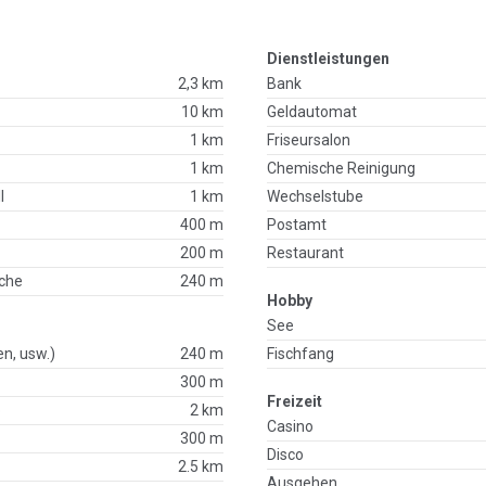
Dienstleistungen
2,3 km
Bank
10 km
Geldautomat
1 km
Friseursalon
1 km
Chemische Reinigung
l
1 km
Wechselstube
400 m
Postamt
200 m
Restaurant
che
240 m
Hobby
See
en, usw.)
240 m
Fischfang
300 m
Freizeit
p
2 km
Casino
300 m
Disco
2.5 km
Ausgehen