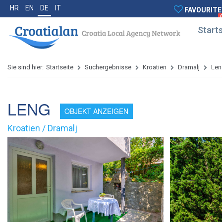
HR
EN
DE
IT
FAVOURITE
Starts
Sie sind hier:
Startseite
Suchergebnisse
Kroatien
Dramalj
Len
LENG
OBJEKT ANZEIGEN
Kroatien / Dramalj