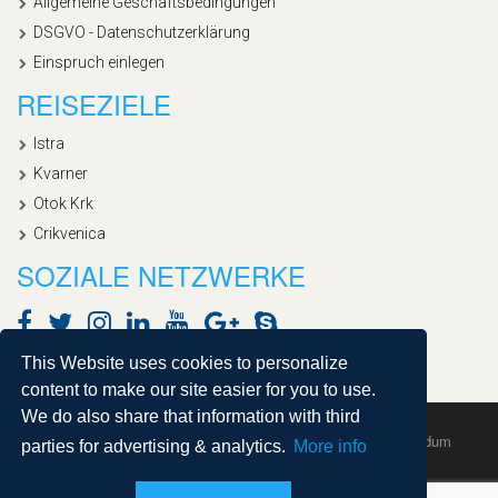
Allgemeine Geschäftsbedingungen
DSGVO - Datenschutzerklärung
Einspruch einlegen
REISEZIELE
Istra
Kvarner
Otok Krk
Crikvenica
SOZIALE NETZWERKE
This Website uses cookies to personalize
content to make our site easier for you to use.
We do also share that information with third
Copyright © 2020, Croatialan |
Sitemap
| Powered by
Agendum
parties for advertising & analytics.
More info