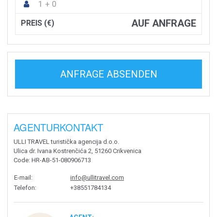
1 + 0
AUF ANFRAGE
PREIS (€)
ANFRAGE ABSENDEN
AGENTURKONTAKT
ULLI TRAVEL turistička agencija d.o.o.
Ulica dr. Ivana Kostrenčića 2, 51260 Crikvenica
Code
: HR-AB-51-080906713
E-mail
:
info@ullitravel.com
Telefon
:
+38551784134