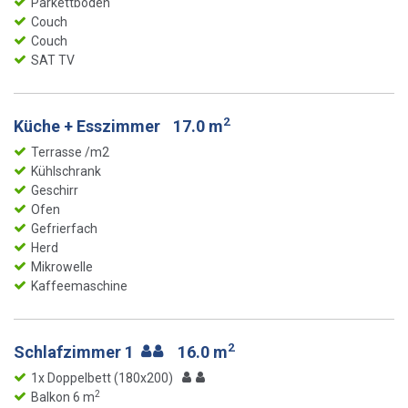
Parkettboden
Couch
Couch
SAT TV
2
Küche + Esszimmer
17.0 m
Terrasse /m2
Kühlschrank
Geschirr
Ofen
Gefrierfach
Herd
Mikrowelle
Kaffeemaschine
2
Schlafzimmer 1
16.0 m
1x Doppelbett (180x200)
2
Balkon 6 m