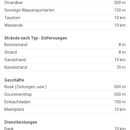
Strandbar
300 m
Sonstige Wassersportarten
150 m
Tauchen
10 km
Wasserski
10 km
Strände nach Typ - Entfernungen
Betonstrand
8 m
Strand
8 m
Sandstrand
10 km
Kieselstrand
70 m
Geschäfte
Kiosk (Zeitungen, usw.)
500 m
Souveniershop
500 m
Einkaufsladen
100 m
Marktplatz
10 km
Dienstleistungen
Bank
10 km