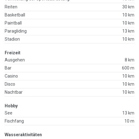
Reiten
30 km
Basketball
10 km
Paintball
10 km
Paragliding
13 km
Stadion
10 km
Freizeit
Ausgehen
8 km
Bar
600 m
Casino
10 km
Disco
10 km
Nachtbar
10 km
Hobby
See
13 km
Fischfang
10 m
Wasseraktivitäten