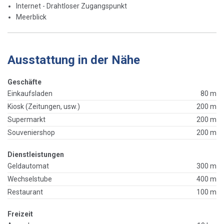
Internet - Drahtloser Zugangspunkt
Meerblick
Ausstattung in der Nähe
Geschäfte
Einkaufsladen
80 m
Kiosk (Zeitungen, usw.)
200 m
Supermarkt
200 m
Souveniershop
200 m
Dienstleistungen
Geldautomat
300 m
Wechselstube
400 m
Restaurant
100 m
Freizeit