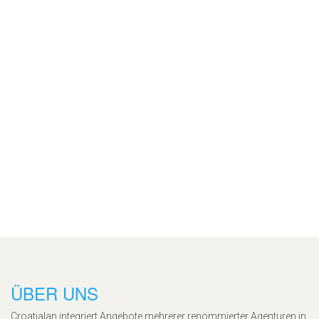
ÜBER UNS
Croatialan integriert Angebote mehrerer renommierter Agenturen in