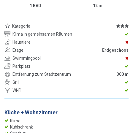
1 BAD
12
m
Kategorie
Klima in gemeinsamen Räumen
Haustiere
Etage
Erdgeschoss
Swimmingpool
Parkplatz
Entfernung zum Stadtzentrum
300 m
Grill
Wi-Fi
Küche + Wohnzimmer
Klima
Kühlschrank