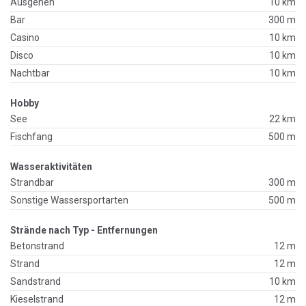
Ausgehen
10 km
Bar
300 m
Casino
10 km
Disco
10 km
Nachtbar
10 km
Hobby
See
22 km
Fischfang
500 m
Wasseraktivitäten
Strandbar
300 m
Sonstige Wassersportarten
500 m
Strände nach Typ - Entfernungen
Betonstrand
12 m
Strand
12 m
Sandstrand
10 km
Kieselstrand
12 m