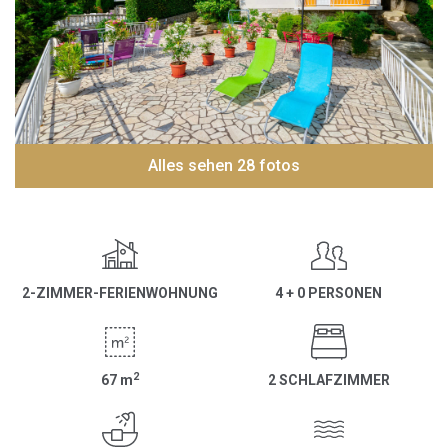
Alles sehen 28 fotos
2-ZIMMER-FERIENWOHNUNG
4 + 0 PERSONEN
2
67
m
2 SCHLAFZIMMER