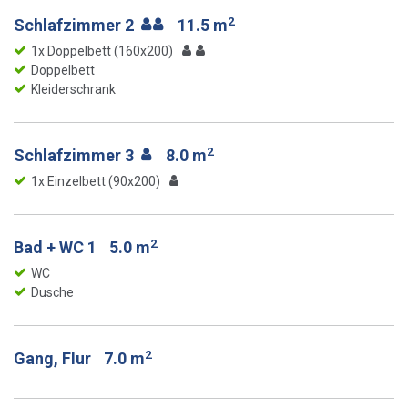
2
Schlafzimmer 2
11.5 m
1x Doppelbett (160x200)
Doppelbett
Kleiderschrank
2
Schlafzimmer 3
8.0 m
1x Einzelbett (90x200)
2
Bad + WC 1
5.0 m
WC
Dusche
2
Gang, Flur
7.0 m