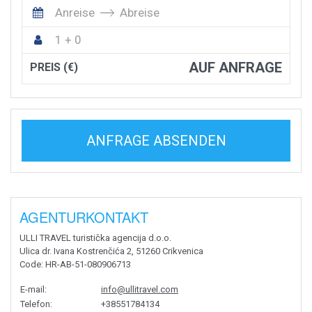
Anreise
Abreise
1 + 0
AUF ANFRAGE
PREIS (€)
ANFRAGE ABSENDEN
AGENTURKONTAKT
ULLI TRAVEL turistička agencija d.o.o.
Ulica dr. Ivana Kostrenčića 2, 51260 Crikvenica
Code
: HR-AB-51-080906713
E-mail
:
info@ullitravel.com
Telefon
:
+38551784134