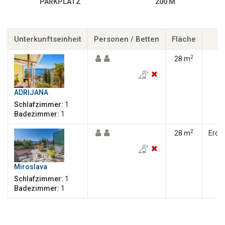
PARKPLATZ
200 M
Unterkunftseinheit
Personen / Betten
Fläche
E
2
28 m
ADRIJANA
Schlafzimmer:
1
Badezimmer:
1
2
28 m
Erdg
Miroslava
Schlafzimmer:
1
Badezimmer:
1