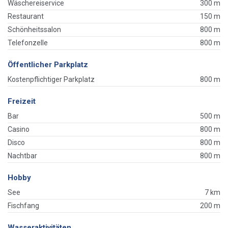
Wäschereiservice
300 m
Restaurant
150 m
Schönheitssalon
800 m
Telefonzelle
800 m
Öffentlicher Parkplatz
Kostenpflichtiger Parkplatz
800 m
Freizeit
Bar
500 m
Casino
800 m
Disco
800 m
Nachtbar
800 m
Hobby
See
7 km
Fischfang
200 m
Wasseraktivitäten