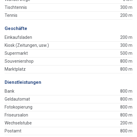
Tischtennis
300 m
Tennis
200 m
Geschäfte
Einkaufsladen
200 m
Kiosk (Zeitungen, usw.)
300 m
Supermarkt
500 m
Souveniershop
800 m
Marktplatz
800 m
Dienstleistungen
Bank
800 m
Geldautomat
800 m
Fotokopierung
800 m
Friseursalon
800 m
Wechselstube
200 m
Postamt
800 m