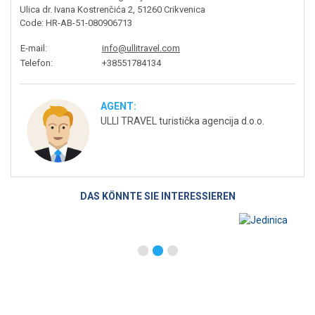
Ulica dr. Ivana Kostrenčića 2, 51260 Crikvenica
Code
: HR-AB-51-080906713
E-mail
:
info@ullitravel.com
Telefon
:
+38551784134
AGENT:
ULLI TRAVEL turistička agencija d.o.o.
DAS KÖNNTE SIE INTERESSIEREN