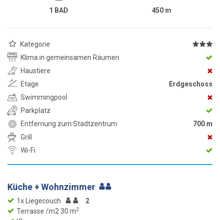
1 BAD
450
m
Kategorie
Klima in gemeinsamen Räumen
Haustiere
Etage
Erdgeschoss
Swimmingpool
Parkplatz
Entfernung zum Stadtzentrum
700 m
Grill
Wi-Fi
Küche + Wohnzimmer
1x Liegecouch
2
2
Terrasse /m2 30 m