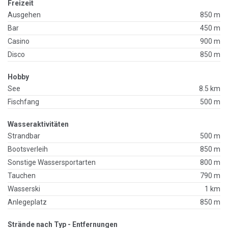
Freizeit
Ausgehen
850 m
Bar
450 m
Casino
900 m
Disco
850 m
Hobby
See
8.5 km
Fischfang
500 m
Wasseraktivitäten
Strandbar
500 m
Bootsverleih
850 m
Sonstige Wassersportarten
800 m
Tauchen
790 m
Wasserski
1 km
Anlegeplatz
850 m
Strände nach Typ - Entfernungen