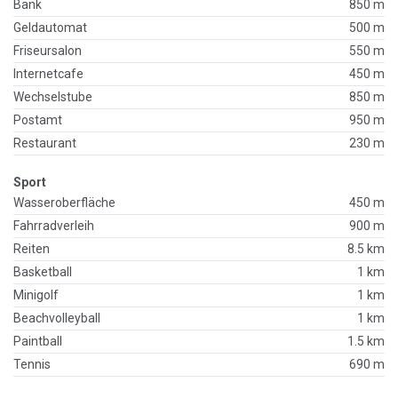
Bank
850 m
Geldautomat
500 m
Friseursalon
550 m
Internetcafe
450 m
Wechselstube
850 m
Postamt
950 m
Restaurant
230 m
Sport
Wasseroberfläche
450 m
Fahrradverleih
900 m
Reiten
8.5 km
Basketball
1 km
Minigolf
1 km
Beachvolleyball
1 km
Paintball
1.5 km
Tennis
690 m