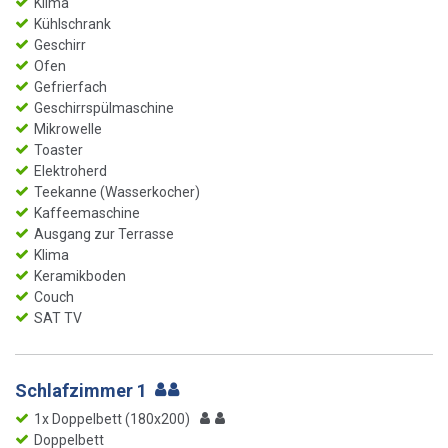
Klima
Kühlschrank
Geschirr
Ofen
Gefrierfach
Geschirrspülmaschine
Mikrowelle
Toaster
Elektroherd
Teekanne (Wasserkocher)
Kaffeemaschine
Ausgang zur Terrasse
Klima
Keramikboden
Couch
SAT TV
Schlafzimmer 1
1x Doppelbett (180x200)
Doppelbett