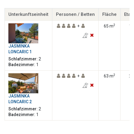
Unterkunftseinheit
Personen / Betten
Fläche
Etag
2
+
65 m
1
JASMINKA
LONCARIC 1
Schlafzimmer:
2
Badezimmer:
1
2
+
63 m
2
JASMINKA
LONCARIC 2
Schlafzimmer:
2
Badezimmer:
1