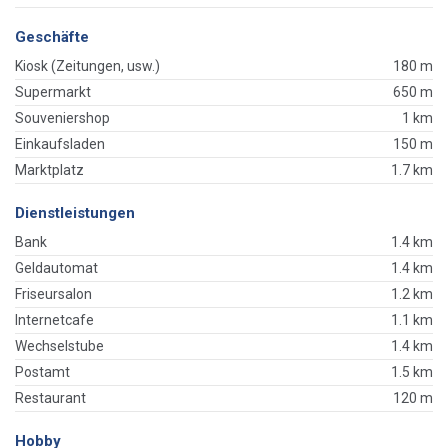
Geschäfte
Kiosk (Zeitungen, usw.)
180 m
Supermarkt
650 m
Souveniershop
1 km
Einkaufsladen
150 m
Marktplatz
1.7 km
Dienstleistungen
Bank
1.4 km
Geldautomat
1.4 km
Friseursalon
1.2 km
Internetcafe
1.1 km
Wechselstube
1.4 km
Postamt
1.5 km
Restaurant
120 m
Hobby