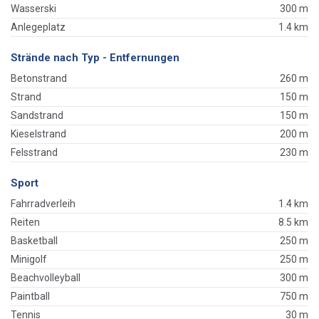
Wasserski
300 m
Anlegeplatz
1.4 km
Strände nach Typ - Entfernungen
Betonstrand
260 m
Strand
150 m
Sandstrand
150 m
Kieselstrand
200 m
Felsstrand
230 m
Sport
Fahrradverleih
1.4 km
Reiten
8.5 km
Basketball
250 m
Minigolf
250 m
Beachvolleyball
300 m
Paintball
750 m
Tennis
30 m