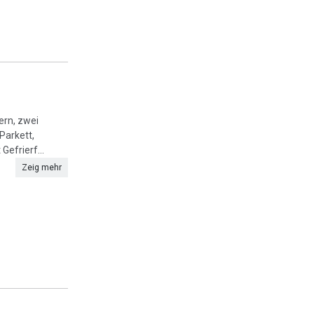
ern, zwei
Parkett,
efrierf...
Zeig mehr