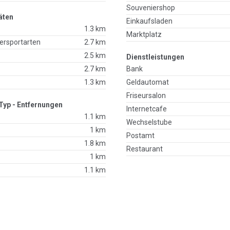
Souveniershop
äten
Einkaufsladen
1.3 km
Marktplatz
ersportarten
2.7 km
2.5 km
Dienstleistungen
2.7 km
Bank
1.3 km
Geldautomat
Friseursalon
Typ - Entfernungen
Internetcafe
1.1 km
Wechselstube
1 km
Postamt
1.8 km
Restaurant
1 km
1.1 km