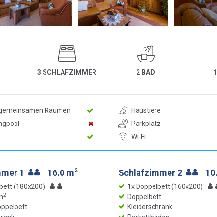
3 SCHLAFZIMMER
2 BAD
n gemeinsamen Räumen
Haustiere
ngpool
Parkplatz
Wi-Fi
2
mmer 1
16.0 m
Schlafzimmer 2
10
bett (180x200)
1x Doppelbett (160x200)
2
m
Doppelbett
ppelbett
Kleiderschrank