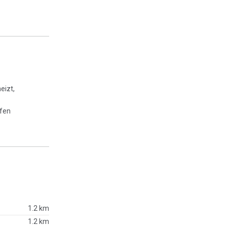
eizt,
ffen
1.2 km
1.2 km