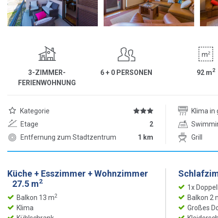
2
3-ZIMMER-
6 + 0 PERSONEN
92
m
FERIENWOHNUNG
Kategorie
Klima i
Etage
2
Swimmi
Entfernung zum Stadtzentrum
1 km
Grill
Küche + Esszimmer + Wohnzimmer
Schlafzi
2
27.5 m
1x Doppel
2
Balkon 13 m
Balkon 2 
Klima
Großes Do