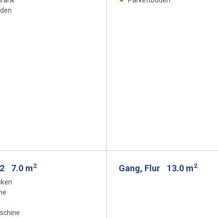
hrank
Parkettboden
oden
2
2
 2
7.0 m
Gang, Flur
13.0 m
cken
ne
schine