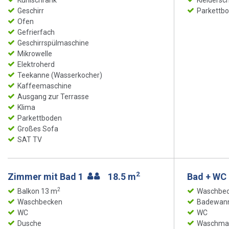
Kühlschrank
Kleidersc
Geschirr
Parkettb
Ofen
Gefrierfach
Geschirrspülmaschine
Mikrowelle
Elektroherd
Teekanne (Wasserkocher)
Kaffeemaschine
Ausgang zur Terrasse
Klima
Parkettboden
Großes Sofa
SAT TV
2
Zimmer mit Bad 1
18.5 m
Bad + WC
2
Balkon 13 m
Waschbe
Waschbecken
Badewan
WC
WC
Dusche
Waschma