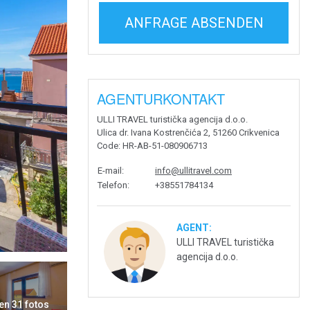
ANFRAGE ABSENDEN
AGENTURKONTAKT
ULLI TRAVEL turistička agencija d.o.o.
Ulica dr. Ivana Kostrenčića 2, 51260 Crikvenica
Code
: HR-AB-51-080906713
E-mail
:
info@ullitravel.com
Telefon
:
+38551784134
AGENT:
ULLI TRAVEL turistička
agencija d.o.o.
en 31 fotos