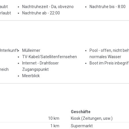
laubt
Nachtruhezeit - Da, obvezno
Nachtruhe bis - 8:00
rlaubt
Nachtruhe ab - 22:00
Unterkunft
Mülleimer
Pool - offen, nicht beh
TV-Kabel/Satellitenfernsehen
normales Wasser
Internet - Drahtloser
Boot im Preis inbegri
reich
Zugangspunkt
Meerblick
Geschäfte
10 km
Kiosk (Zeitungen, usw.)
1 km
Supermarkt