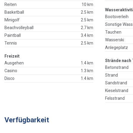
Reiten
10 km
Wasseraktivit
Basketball
2.5 km
Bootsverleih
Minigolf
2.5 km
Sonstige Wass
Beachvolleyball
2.7 km
Tauchen
Paintball
3.4 km
Wasserski
Tennis
2.5 km
Anlegeplatz
Freizeit
Strände nach 
Ausgehen
1.4 km
Betonstrand
Casino
1.3 km
Strand
Disco
1.4 km
Sandstrand
Kieselstrand
Felsstrand
Verfügbarkeit