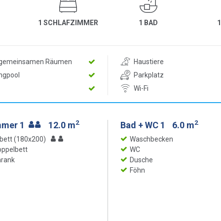
1 SCHLAFZIMMER
1 BAD
n gemeinsamen Räumen
Haustiere
ngpool
Parkplatz
Wi-Fi
2
2
mmer 1
12.0 m
Bad + WC 1
6.0 m
bett (180x200)
Waschbecken
ppelbett
WC
hrank
Dusche
Föhn