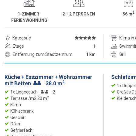
2
1-ZIMMER-
2 + 2 PERSONEN
56
m
FERIENWOHNUNG
Kategorie
Klima i
Etage
1
Swimmi
Entfernung zum Stadtzentrum
1 km
Grill
Küche + Esszimmer + Wohnzimmer
Schlafzi
2
mit Betten
38.0 m
1x Doppel
1x Liegecouch
2
Großes Do
2
Terrasse /m2 20 m
Kleidersc
Klima
Kühlschrank
Geschirr
Ofen
Gefrierfach