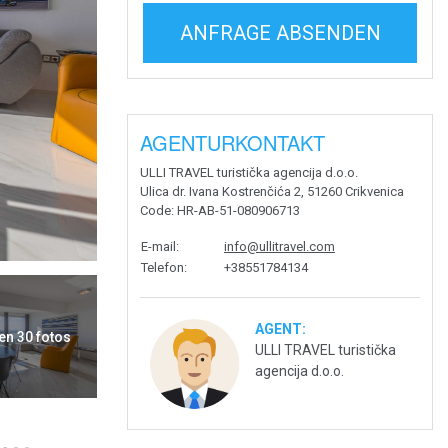
ANFRAGE ABSENDEN
AGENTURKONTAKT
ULLI TRAVEL turistička agencija d.o.o.
Ulica dr. Ivana Kostrenčića 2, 51260 Crikvenica
Code
: HR-AB-51-080906713
E-mail
:
info@ullitravel.com
Telefon
:
+38551784134
AGENT:
en 30 fotos
ULLI TRAVEL turistička
agencija d.o.o.