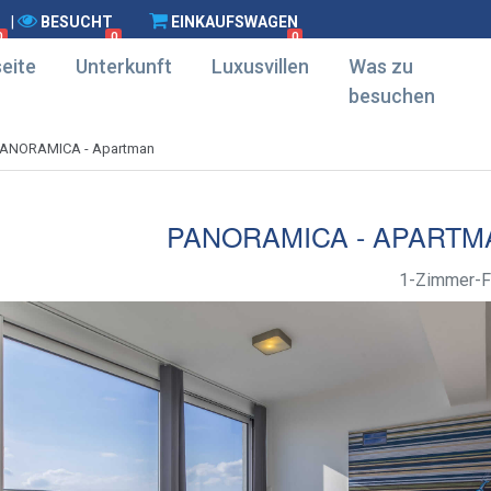
|
BESUCHT
EINKAUFSWAGEN
0
0
0
eite
Unterkunft
Luxusvillen
Was zu
besuchen
PANORAMICA - Apartman
PANORAMICA - APARTM
1-Zimmer-F