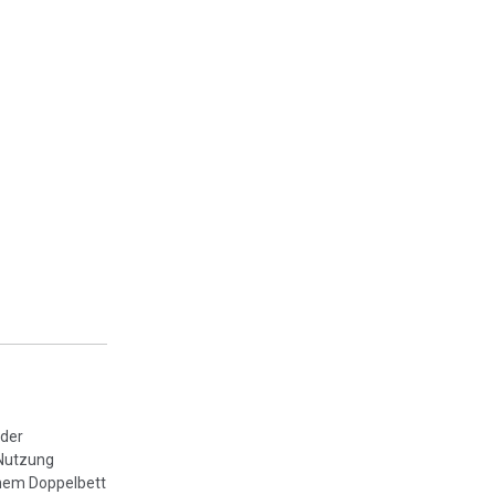
nder
 Nutzung
inem Doppelbett