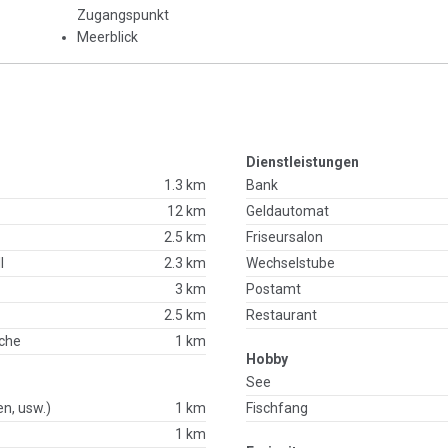
Zugangspunkt
Meerblick
Dienstleistungen
1.3 km
Bank
12 km
Geldautomat
2.5 km
Friseursalon
l
2.3 km
Wechselstube
3 km
Postamt
2.5 km
Restaurant
che
1 km
Hobby
See
en, usw.)
1 km
Fischfang
1 km