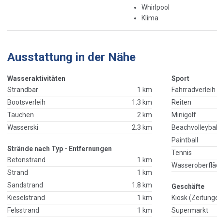
Whirlpool
Klima
Ausstattung in der Nähe
Wasseraktivitäten
Sport
Strandbar
1 km
Fahrradverleih
Bootsverleih
1.3 km
Reiten
Tauchen
2 km
Minigolf
Wasserski
2.3 km
Beachvolleybal
Paintball
Strände nach Typ - Entfernungen
Tennis
Betonstrand
1 km
Wasseroberflä
Strand
1 km
Sandstrand
1.8 km
Geschäfte
Kieselstrand
1 km
Kiosk (Zeitung
Felsstrand
1 km
Supermarkt