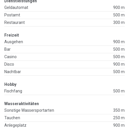
Dienstleistungen
Geldautomat
900 m
Postamt
500 m
Restaurant
300 m
Freizeit
Ausgehen
900 m
Bar
500 m
Casino
500 m
Disco
900 m
Nachtbar
500 m
Hobby
Fischfang
500 m
Wasseraktivitäten
Sonstige Wassersportarten
350 m
Tauchen
250 m
Anlegeplatz
900 m