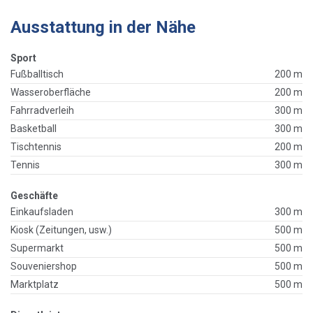
Ausstattung in der Nähe
Sport
Fußballtisch
200 m
Wasseroberfläche
200 m
Fahrradverleih
300 m
Basketball
300 m
Tischtennis
200 m
Tennis
300 m
Geschäfte
Einkaufsladen
300 m
Kiosk (Zeitungen, usw.)
500 m
Supermarkt
500 m
Souveniershop
500 m
Marktplatz
500 m