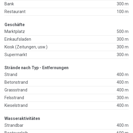
Bank
300 m
Restaurant
100 m
Geschäfte
Marktplatz
500 m
Einkaufsladen
300 m
Kiosk (Zeitungen, usw.)
300 m
Supermarkt
300 m
Strände nach Typ - Entfernungen
Strand
400 m
Betonstrand
400 m
Grassstrand
400 m
Felsstrand
300 m
Kieselstrand
400 m
Wasseraktivitäten
Strandbar
400 m
Bootsverleih
600 m