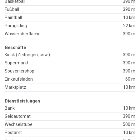
Basketball
390 m
Fußball
390 m
Paintball
10 km
Paragliding
22 km
Wasseroberfläche
390 m
Geschäfte
Kiosk (Zeitungen, usw.)
390 m
Supermarkt
390 m
Souveniershop
390 m
Einkaufsladen
60 m
Marktplatz
10 km
Dienstleistungen
Bank
10 km
Geldautomat
390 m
Wechselstube
500 m
Postamt
10 km