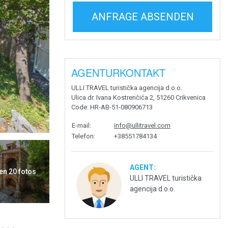
ANFRAGE ABSENDEN
AGENTURKONTAKT
ULLI TRAVEL turistička agencija d.o.o.
Ulica dr. Ivana Kostrenčića 2, 51260 Crikvenica
Code
: HR-AB-51-080906713
E-mail
:
info@ullitravel.com
Telefon
:
+38551784134
AGENT:
en 20 fotos
ULLI TRAVEL turistička
agencija d.o.o.