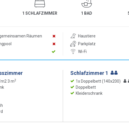
1 SCHLAFZIMMER
1 BAD
n gemeinsamen Räumen
Haustiere
ngpool
Parkplatz
Wi-Fi
Esszimmer
Schlafzimmer 1
2
 /m2 3 m
1x Doppelbett (140x200)
nk
Doppelbett
Kleiderschrank
ch
rd