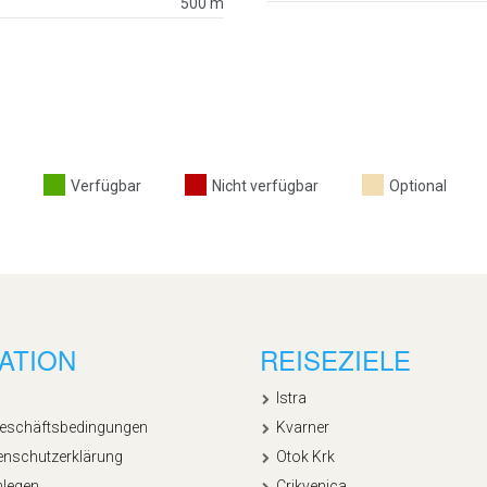
500 m
Verfügbar
Nicht verfügbar
Optional
ATION
REISEZIELE
Istra
Geschäftsbedingungen
Kvarner
enschutzerklärung
Otok Krk
nlegen
Crikvenica