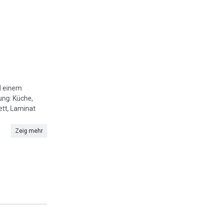
d einem
ung: Küche,
ett, Laminat
Zeig mehr