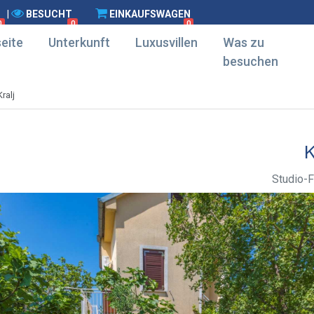
|
BESUCHT
EINKAUFSWAGEN
0
0
0
eite
Unterkunft
Luxusvillen
Was zu
besuchen
Kralj
Studio-