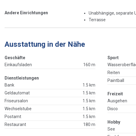
Andere Einrichtungen
Unabhängige, separate 
Terrasse
Ausstattung in der Nähe
Geschäfte
Sport
Einkaufsladen
160 m
Wasseroberflä
Reiten
Dienstleistungen
Paintball
Bank
1.5 km
Geldautomat
1.5 km
Freizeit
Friseursalon
1.5 km
Ausgehen
Wechselstube
1.5 km
Disco
Postamt
1.5 km
Hobby
Restaurant
180 m
See