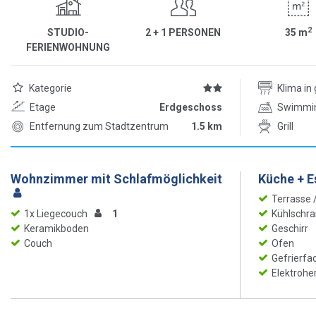
2
STUDIO-
2 + 1 PERSONEN
35
m
FERIENWOHNUNG
Kategorie
Klima i
Etage
Erdgeschoss
Swimmi
Entfernung zum Stadtzentrum
1.5 km
Grill
Wohnzimmer mit Schlafmöglichkeit
Küche + 
Terrasse
1x Liegecouch
1
Kühlschra
Keramikboden
Geschirr
Couch
Ofen
Gefrierfa
Elektrohe