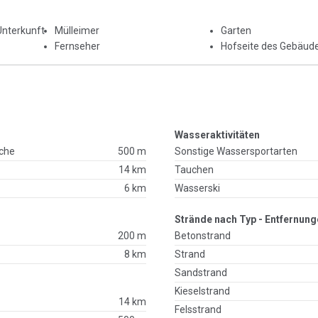
Unterkunft
Mülleimer
Garten
Fernseher
Hofseite des Gebäud
Wasseraktivitäten
che
500 m
Sonstige Wassersportarten
14 km
Tauchen
6 km
Wasserski
Strände nach Typ - Entfernung
200 m
Betonstrand
8 km
Strand
Sandstrand
Kieselstrand
14 km
Felsstrand