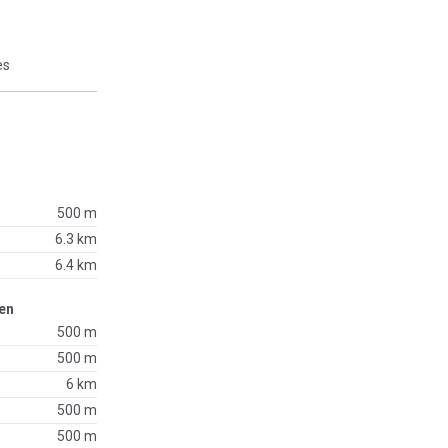
es
500 m
6.3 km
6.4 km
en
500 m
500 m
6 km
500 m
500 m