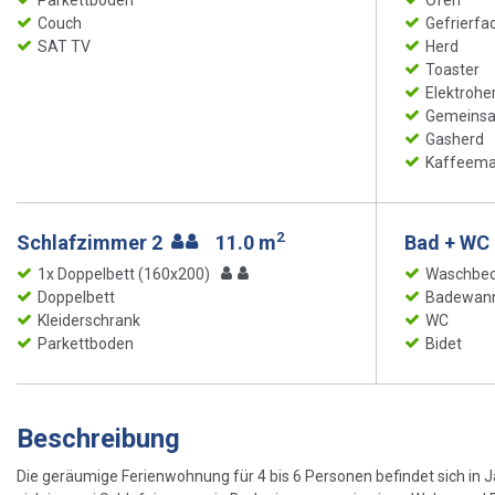
Parkettboden
Ofen
Couch
Gefrierfa
SAT TV
Herd
Toaster
Elektrohe
Gemeinsam
Gasherd
Kaffeema
2
Schlafzimmer 2
11.0 m
Bad + WC
1x Doppelbett (160x200)
Waschbe
Doppelbett
Badewan
Kleiderschrank
WC
Parkettboden
Bidet
Beschreibung
Die geräumige Ferienwohnung für 4 bis 6 Personen befindet sich in Ja