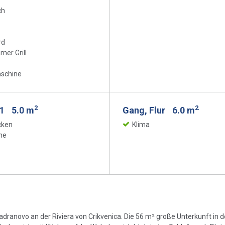
ch
rd
er Grill
schine
2
2
 1
5.0 m
Gang, Flur
6.0 m
cken
Klima
ne
dranovo an der Riviera von Crikvenica. Die 56 m² große Unterkunft in der