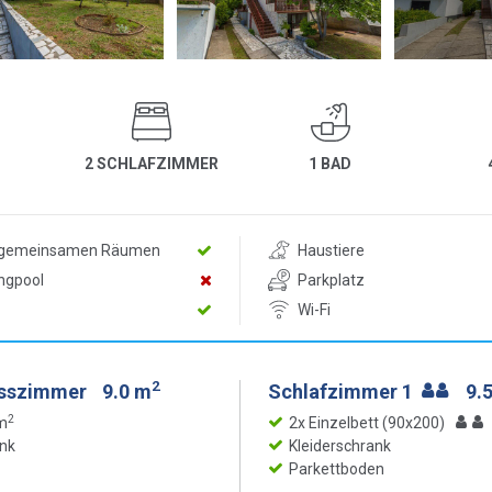
2 SCHLAFZIMMER
1 BAD
n gemeinsamen Räumen
Haustiere
ngpool
Parkplatz
Wi-Fi
2
Esszimmer
9.0 m
Schlafzimmer 1
9.
2
m
2x Einzelbett (90x200)
nk
Kleiderschrank
Parkettboden