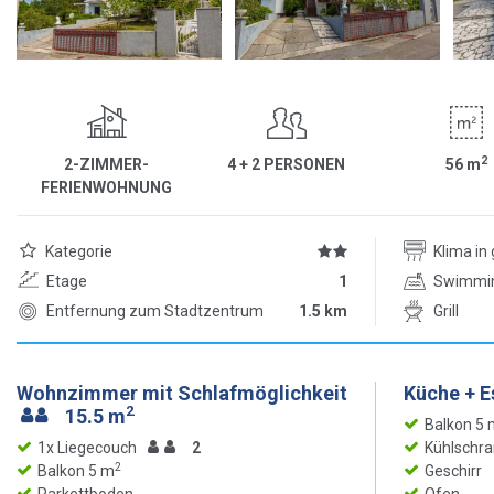
2
2-ZIMMER-
4 + 2 PERSONEN
56
m
FERIENWOHNUNG
Kategorie
Klima i
Etage
1
Swimmi
Entfernung zum Stadtzentrum
1.5 km
Grill
Wohnzimmer mit Schlafmöglichkeit
Küche + 
2
15.5 m
Balkon 5 
1x Liegecouch
2
Kühlschra
2
Balkon 5 m
Geschirr