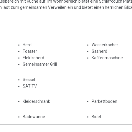
sbereich mit Küche auf. Im Wohnbereich bietet eine Schlafcouch Platz
 lädt zum gemeinsamen Verweilen ein und bietet einen herrlichen Blick
Herd
Wasserkocher
Toaster
Gasherd
Elektroherd
Kaffeemaschine
Gemeinsamer Grill
Sessel
SAT TV
Kleiderschrank
Parkettboden
Badewanne
Bidet