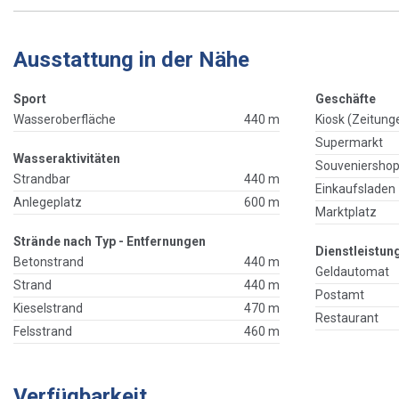
Ausstattung in der Nähe
Sport
Geschäfte
Wasseroberfläche
440 m
Kiosk (Zeitung
Supermarkt
Wasseraktivitäten
Souveniersho
Strandbar
440 m
Einkaufsladen
Anlegeplatz
600 m
Marktplatz
Strände nach Typ - Entfernungen
Dienstleistun
Betonstrand
440 m
Geldautomat
Strand
440 m
Postamt
Kieselstrand
470 m
Restaurant
Felsstrand
460 m
Verfügbarkeit