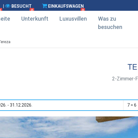
|
BESUCHT
EINKAUFSWAGEN
0
0
0
eite
Unterkunft
Luxusvillen
Was zu
besuchen
Tereza
TE
2-Zimmer-F
26. - 31.12.2026.
7 = 6