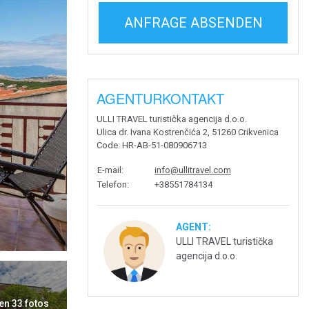
ANFRAGE ABSENDEN
AGENTURKONTAKT
ULLI TRAVEL turistička agencija d.o.o.
Ulica dr. Ivana Kostrenčića 2, 51260 Crikvenica
Code
: HR-AB-51-080906713
E-mail
:
info@ullitravel.com
Telefon
:
+38551784134
AGENT:
ULLI TRAVEL turistička
agencija d.o.o.
en 33 fotos