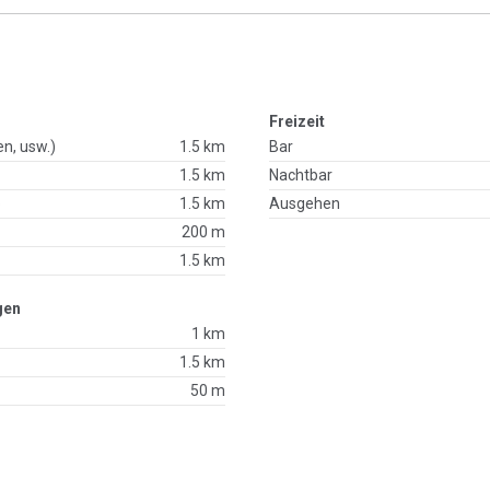
Freizeit
en, usw.)
1.5 km
Bar
1.5 km
Nachtbar
p
1.5 km
Ausgehen
200 m
1.5 km
gen
1 km
1.5 km
50 m