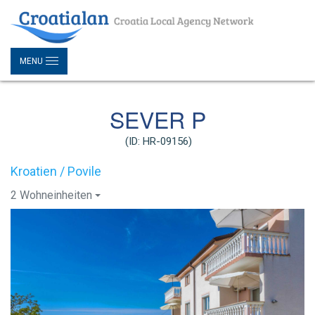
MENU
SEVER P
(ID: HR-09156)
Kroatien / Povile
2 Wohneinheiten