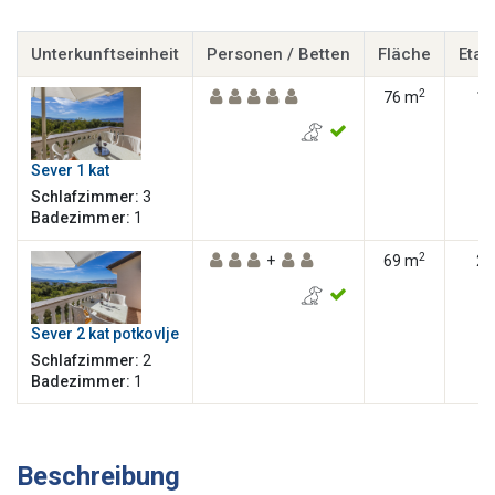
Unterkunftseinheit
Personen / Betten
Fläche
Etag
2
76 m
1
Sever 1 kat
Schlafzimmer:
3
Badezimmer:
1
2
+
69 m
2
Sever 2 kat potkovlje
Schlafzimmer:
2
Badezimmer:
1
Beschreibung