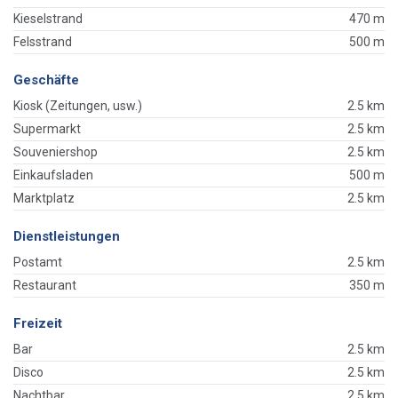
Kieselstrand
470 m
Felsstrand
500 m
Geschäfte
Kiosk (Zeitungen, usw.)
2.5 km
Supermarkt
2.5 km
Souveniershop
2.5 km
Einkaufsladen
500 m
Marktplatz
2.5 km
Dienstleistungen
Postamt
2.5 km
Restaurant
350 m
Freizeit
Bar
2.5 km
Disco
2.5 km
Nachtbar
2.5 km