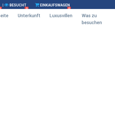
|
BESUCHT
EINKAUFSWAGEN
0
0
0
eite
Unterkunft
Luxusvillen
Was zu
besuchen