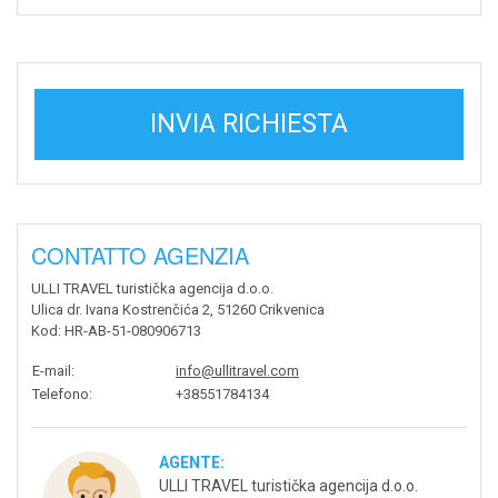
INVIA RICHIESTA
CONTATTO AGENZIA
ULLI TRAVEL turistička agencija d.o.o.
Ulica dr. Ivana Kostrenčića 2, 51260 Crikvenica
Kod
: HR-AB-51-080906713
E-mail
:
info@ullitravel.com
Telefono
:
+38551784134
AGENTE:
ULLI TRAVEL turistička agencija d.o.o.