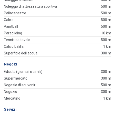
Noleggio di attrezzatura sportiva
500 m
Pallacanestro
500 m
Calcio
500 m
Paintball
500 m
Paragliding
10 km
Tennis da tavolo
500 m
Calcio balilla
1 km
Superficie dell'acqua
300 m
Negozi
Edicola (giornali e simili)
300 m
Supermercato
300 m
Negozio di souvenir
500 m
Negozio
300 m
Mercatino
1 km
Servizi