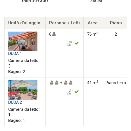
PARCHEGGIO
300 M
Unità d'alloggio
Persone / Letti
Area
Piano
2
6
76 m
2
DUDA 1
Camera da letto:
3
Bagno:
2
2
+
41 m
Piano terra
DUDA 2
Camera da letto:
1
Bagno:
1