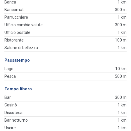
Banca
1 km
Bancomat
300 m
Parrucchiere
1 km
Ufficio cambio valute
300 m
Ufficio postale
1 km
Ristorante
100 m
Salone di bellezza
1 km
Passatempo
Lago
10 km
Pesca
500 m
Tempo libero
Bar
300 m
Casinò
1 km
Discoteca
1 km
Bar notturno
1 km
Uscire
1 km