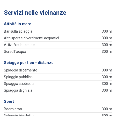
Servizi nelle vicinanze
Attività in mare
Bar sulla spiaggia
300 m
Altri sport e divertimenti acquatici
300 m
Attività subacquee
300 m
Sci sull`acqua
300 m
Spiagge per tipo - distanze
Spiaggia di cemento
300 m
Spiaggia pubblica
300 m
Spiaggia sabbiosa
300 m
Spiaggia di ghiaia
300 m
Sport
Badminton
300 m
Noleggio biciclette
500 m