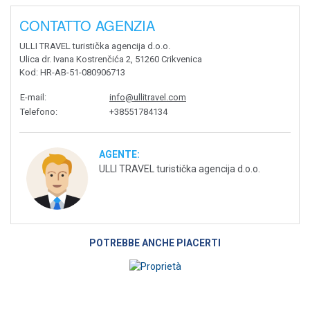
CONTATTO AGENZIA
ULLI TRAVEL turistička agencija d.o.o.
Ulica dr. Ivana Kostrenčića 2, 51260 Crikvenica
Kod
: HR-AB-51-080906713
E-mail
:
info@ullitravel.com
Telefono
:
+38551784134
AGENTE:
ULLI TRAVEL turistička agencija d.o.o.
POTREBBE ANCHE PIACERTI