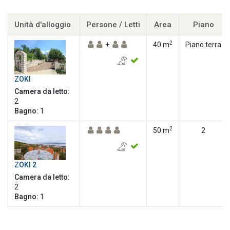
Unità d'alloggio
Persone / Letti
Area
Piano
2
+
40 m
Piano terra
ZOKI
Camera da letto:
2
Bagno:
1
2
50 m
2
ZOKI 2
Camera da letto:
2
Bagno:
1