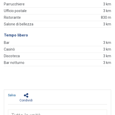
Parrucchiere
3 km
Ufficio postale
3 km
Ristorante
830 m
Salone di bellezza
3 km
Tempo libero
Bar
3 km
Casinò
3 km
Discoteca
3 km
Bar notturno
3 km
Salva
Condividi