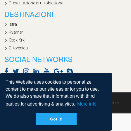
Presentazione di un'obiezione
DESTINAZIONI
Istra
Kvarner
Otok Krk
Crikvenica
SOCIAL NETWORKS
This Website uses cookies to personalize
content to make our site easier for you to use.
We do also share that information with third
Copyright © 2020, Croatialan |
Sitemap
| Powered by
Agendum
parties for advertising & analytics.
More info
Got it!