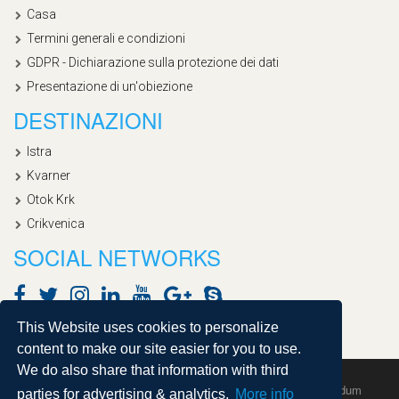
Casa
Termini generali e condizioni
GDPR - Dichiarazione sulla protezione dei dati
Presentazione di un'obiezione
DESTINAZIONI
Istra
Kvarner
Otok Krk
Crikvenica
SOCIAL NETWORKS
This Website uses cookies to personalize
content to make our site easier for you to use.
We do also share that information with third
Copyright © 2020, Croatialan |
Sitemap
| Powered by
Agendum
parties for advertising & analytics.
More info