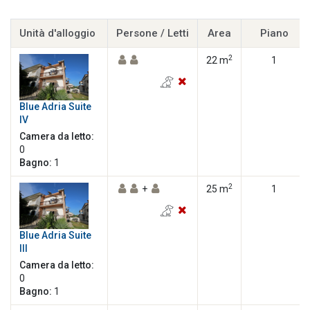
Unità d'alloggio
Persone / Letti
Area
Piano
2
22 m
1
Blue Adria Suite
IV
Camera da letto:
0
Bagno:
1
2
+
25 m
1
Blue Adria Suite
III
Camera da letto:
0
Bagno:
1