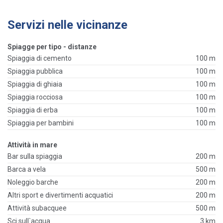
Servizi nelle vicinanze
Spiagge per tipo - distanze
Spiaggia di cemento
100 m
Spiaggia pubblica
100 m
Spiaggia di ghiaia
100 m
Spiaggia rocciosa
100 m
Spiaggia di erba
100 m
Spiaggia per bambini
100 m
Attività in mare
Bar sulla spiaggia
200 m
Barca a vela
500 m
Noleggio barche
200 m
Altri sport e divertimenti acquatici
200 m
Attività subacquee
500 m
Sci sull`acqua
3 km