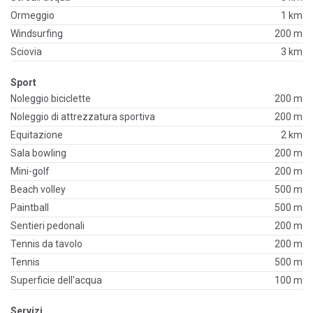
Ormeggio
1 km
Windsurfing
200 m
Sciovia
3 km
Sport
Noleggio biciclette
200 m
Noleggio di attrezzatura sportiva
200 m
Equitazione
2 km
Sala bowling
200 m
Mini-golf
200 m
Beach volley
500 m
Paintball
500 m
Sentieri pedonali
200 m
Tennis da tavolo
200 m
Tennis
500 m
Superficie dell'acqua
100 m
Servizi