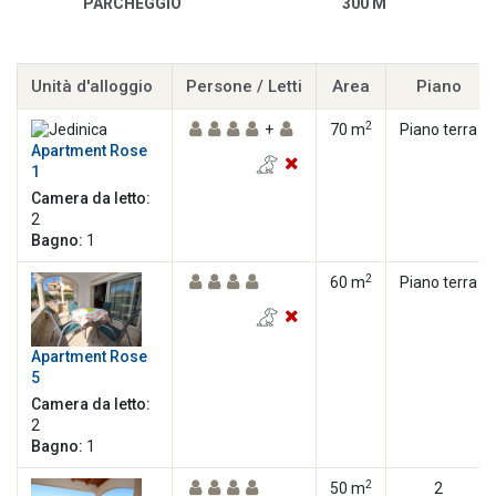
PARCHEGGIO
300 M
Unità d'alloggio
Persone / Letti
Area
Piano
2
+
70 m
Piano terra
Apartment Rose
1
Camera da letto:
2
Bagno:
1
2
60 m
Piano terra
Apartment Rose
5
Camera da letto:
2
Bagno:
1
2
50 m
2