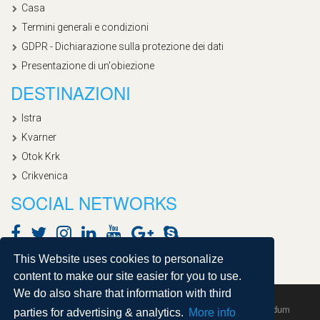
Casa
Termini generali e condizioni
GDPR - Dichiarazione sulla protezione dei dati
Presentazione di un'obiezione
DESTINAZIONI
Istra
Kvarner
Otok Krk
Crikvenica
SOCIAL NETWORKS
This Website uses cookies to personalize
content to make our site easier for you to use.
We do also share that information with third
Copyright © 2020, Croatialan |
Sitemap
| Powered by
Agendum
parties for advertising & analytics.
More info