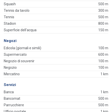
Squash
500 m
Tennis da tavolo
300 m
Tennis
500 m
Stadion
800 m
Superficie dell'acqua
150 m
Negozi
Edicola (giornali e simili)
100 m
Supermercato
600 m
Negozio di souvenir
100 m
Negozio
100 m
Mercatino
1 km
Servizi
Banca
1 km
Bancomat
500 m
Parrucchiere
500 m
Ufficio postale
1 km