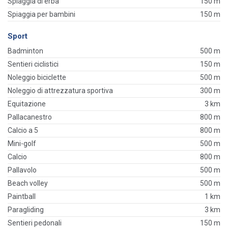
Spiaggia di erba
150 m
Spiaggia per bambini
150 m
Sport
Badminton
500 m
Sentieri ciclistici
150 m
Noleggio biciclette
500 m
Noleggio di attrezzatura sportiva
300 m
Equitazione
3 km
Pallacanestro
800 m
Calcio a 5
800 m
Mini-golf
500 m
Calcio
800 m
Pallavolo
500 m
Beach volley
500 m
Paintball
1 km
Paragliding
3 km
Sentieri pedonali
150 m