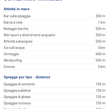
Attività in mare
Bar sulla spiaggia
200 m
Barca a vela
1 km
Noleggio barche
500 m
Altri sport e divertimenti acquatici
500 m
Attività subacquee
500 m
Sci sull`acqua
3 km
Ormeggio
600 m
Windsurfing
500 m
Sciovia
3 km
Spiagge per tipo - distanze
Spiaggia di cemento
150 m
Spiaggia pubblica
150 m
Spiaggia di ghiaia
150 m
Spiaggia rocciosa
150 m