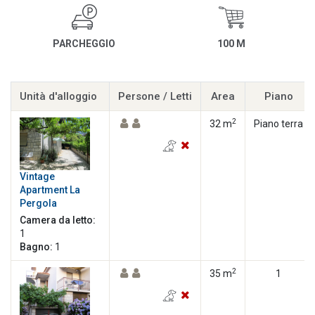
PARCHEGGIO
100 M
Unità d'alloggio
Persone / Letti
Area
Piano
2
32 m
Piano terra
Vintage
Apartment La
Pergola
Camera da letto:
1
Bagno:
1
2
35 m
1