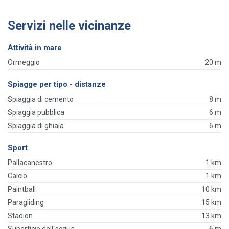
Servizi nelle vicinanze
Attività in mare
Ormeggio
20 m
Spiagge per tipo - distanze
Spiaggia di cemento
8 m
Spiaggia pubblica
6 m
Spiaggia di ghiaia
6 m
Sport
Pallacanestro
1 km
Calcio
1 km
Paintball
10 km
Paragliding
15 km
Stadion
13 km
Superficie dell'acqua
6 m