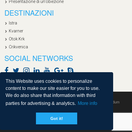
Presentazione di un'obiezione
DESTINAZIONI
Istra
Kvarner
Otok Krk
Crikvenica
SOCIAL NETWORKS
This Website uses cookies to personalize
content to make our site easier for you to use.
We do also share that information with third
Copyright © 2020, Croatialan |
Sitemap
| Powered by
Agendum
parties for advertising & analytics.
More info
Got it!