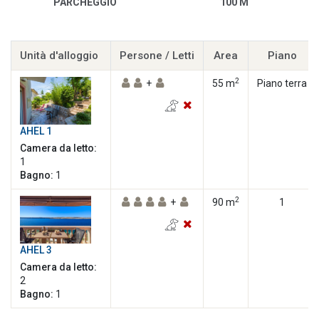
PARCHEGGIO
100 M
Unità d'alloggio
Persone / Letti
Area
Piano
2
+
55 m
Piano terra
AHEL 1
Camera da letto:
1
Bagno:
1
2
+
90 m
1
AHEL 3
Camera da letto:
2
Bagno:
1