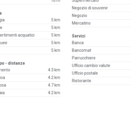
10 m
Supermercato
Negozio di souvenir
re
Negozio
gia
5 km
Mercatino
he
5 km
ivertimenti acquatici
5 km
Servizi
quee
5 km
Banca
5 km
Bancomat
Parrucchiere
po - distanze
Ufficio cambio valute
emento
4.3 km
Ufficio postale
ica
4.2 km
Ristorante
iosa
4.7 km
aia
4.2 km