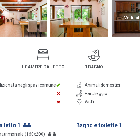
Vedi tut
1 CAMERE DA LETTO
1 BAGNO
dizionata negli spazi comune
Animali domestici
Parcheggio
Wi-Fi
 letto 1
Bagno e toilette 1
matrimoniale (160x200)