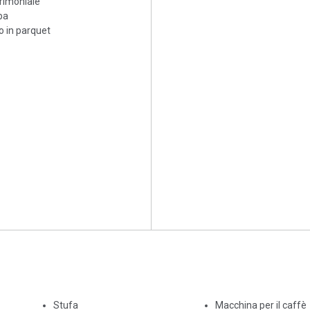
rimoniale
ba
 in parquet
Stufa
Macchina per il caffè