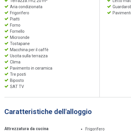
Terrazza /m2 20 m
Letto mat
Aria condizionata
Guardaro
Frigorifero
Pavimento
Piatti
Forno
Fornello
Microonde
Tostapane
Macchina per il caffè
Uscita sulla terrazza
Clima
Pavimento in ceramica
Tre posti
Biposto
SAT TV
Caratteristiche dell'alloggio
Attrezzatura da cucina
Frigorifero