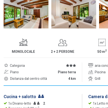
2
MONOLOCALE
2 + 2 PERSONE
50
m
Categoria
aria con
Piano
Piano terra
Piscina
Distanza dal centro città
4 km
Grill
Cucina + salotto
Camera da
1x Divano-letto
2
1x Letto 
2