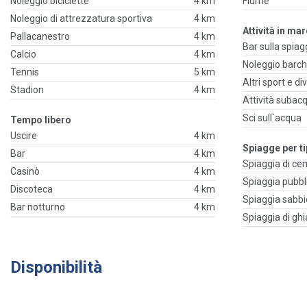
Noleggio biciclette
4 km
Fiume
Noleggio di attrezzatura sportiva
4 km
Attività in ma
Pallacanestro
4 km
Bar sulla spiag
Calcio
4 km
Noleggio barc
Tennis
5 km
Altri sport e d
Stadion
4 km
Attività subac
Sci sull`acqua
Tempo libero
Uscire
4 km
Spiagge per ti
Bar
4 km
Spiaggia di c
Casinò
4 km
Spiaggia pubbl
Discoteca
4 km
Spiaggia sabb
Bar notturno
4 km
Spiaggia di ghi
Disponibilità