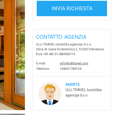
INVIA RICHIESTA
CONTATTO AGENZIA
ULLI TRAVEL turistička agencija d.o.o.
Ulica dr. Ivana Kostrenčića 2, 51260 Crikvenica
Kod
: HR-AB-51-080906713
E-mail
:
info@ullitravel.com
Telefono
:
+38551784134
AGENTE:
ULLI TRAVEL turistička
agencija d.o.o.