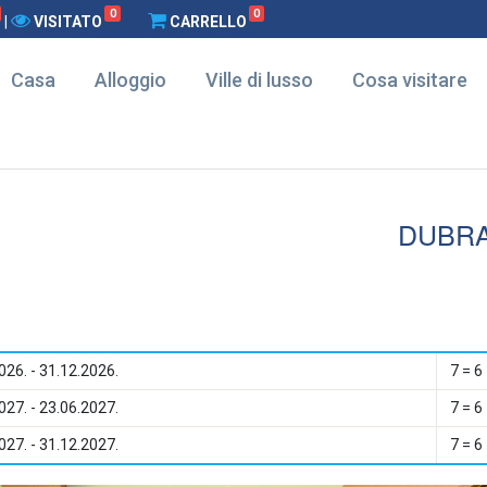
0
0
|
VISITATO
CARRELLO
Casa
Alloggio
Ville di lusso
Cosa visitare
DUBR
026. - 31.12.2026.
7 = 6
027. - 23.06.2027.
7 = 6
027. - 31.12.2027.
7 = 6