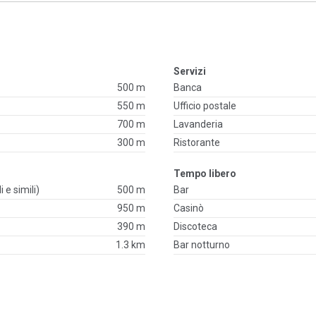
Servizi
500 m
Banca
550 m
Ufficio postale
700 m
Lavanderia
300 m
Ristorante
Tempo libero
i e simili)
500 m
Bar
950 m
Casinò
390 m
Discoteca
1.3 km
Bar notturno