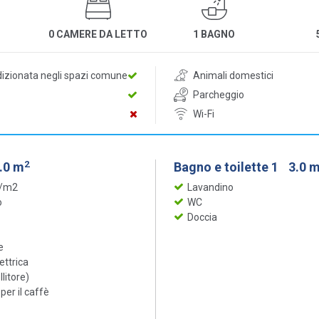
0 CAMERE DA LETTO
1 BAGNO
dizionata negli spazi comune
Animali domestici
Parcheggio
Wi-Fi
2
.0 m
Bagno e toilette 1
3.0 
 /m2
Lavandino
o
WC
Doccia
e
ettrica
llitore)
er il caffè