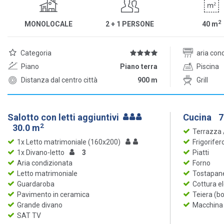
2
MONOLOCALE
2 + 1 PERSONE
40
m
Categoria
aria con
Piano
Piano terra
Piscina
Distanza dal centro città
900 m
Grill
Salotto con letti aggiuntivi
Cucina
7
2
30.0 m
Terrazza
1x Letto matrimoniale (160x200)
Frigorifer
1x Divano-letto
3
Piatti
Aria condizionata
Forno
Letto matrimoniale
Tostapan
Guardaroba
Cottura el
Pavimento in ceramica
Teiera (bo
Grande divano
Macchina p
SAT TV