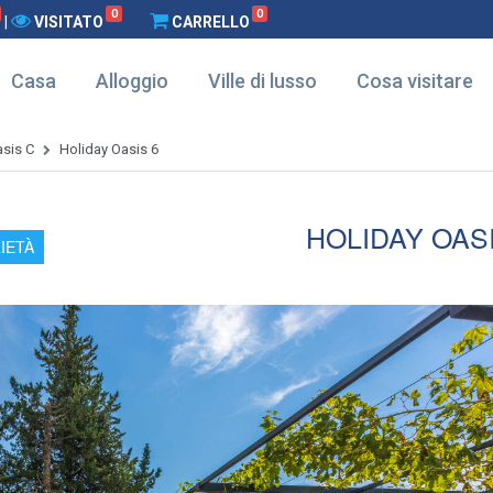
0
0
|
VISITATO
CARRELLO
Casa
Alloggio
Ville di lusso
Cosa visitare
asis C
Holiday Oasis 6
HOLIDAY OASI
IETÀ