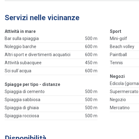
Servizi nelle vicinanze
Attività in mare
Sport
Bar sulla spiaggia
500 m
Mini-golf
Noleggio barche
600 m
Beach volley
Altri sport e divertimenti acquatici
600 m
Paintball
Attività subacquee
450 m
Tennis
Sci sull`acqua
600 m
Negozi
Edicola (giornal
Spiagge per tipo - distanze
Spiaggia di cemento
500 m
Supermercato
Spiaggia sabbiosa
500 m
Negozio
Spiaggia di ghiaia
500 m
Mercatino
Spiaggia rocciosa
500 m
Disponibilità