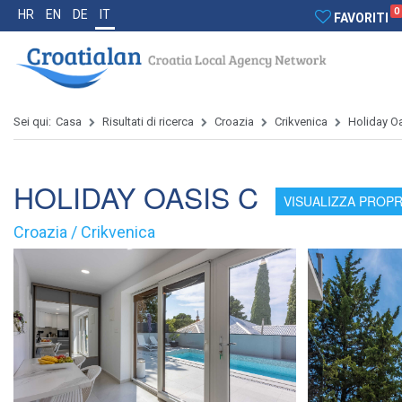
0
HR
EN
DE
IT
FAVORITI
Sei qui:
Casa
Risultati di ricerca
Croazia
Crikvenica
Holiday O
HOLIDAY OASIS C
VISUALIZZA PROPR
Croazia / Crikvenica