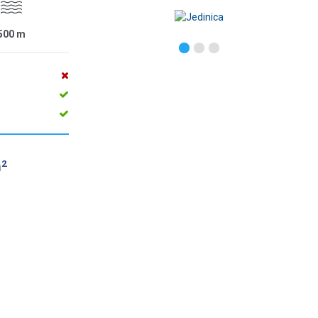
500
m
2
m