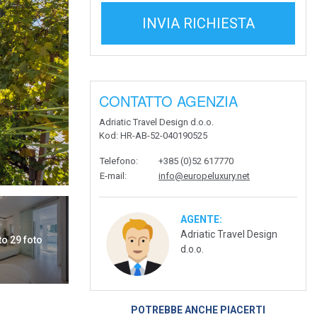
INVIA RICHIESTA
CONTATTO AGENZIA
Adriatic Travel Design d.o.o.
Kod
: HR-AB-52-040190525
Telefono
:
+385 (0)52 617770
E-mail
:
info@europeluxury.net
AGENTE:
Adriatic Travel Design
to 29 foto
d.o.o.
POTREBBE ANCHE PIACERTI