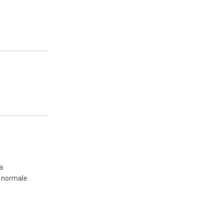
a
 normale