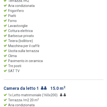
Terrazza /m2
Aria condizionata
Frigorifero
Piatti
Forno
Lavastoviglie
Cottura elettrica
Barbecue privato
Teiera (bollitore)
Macchina per il caffè
Uscita sulla terrazza
Clima
Pavimento in ceramica
Tre posti
SAT TV
2
Camera da letto 1
15.0 m
1x Letto matrimoniale (160x200)
2
Terrazza /m2 20 m
Aria condizionata