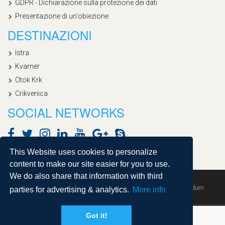
GDPR - Dichiarazione sulla protezione dei dati
Presentazione di un'obiezione
DESTINAZIONI
Istra
Kvarner
Otok Krk
Crikvenica
SOCIAL NETWORKS
This Website uses cookies to personalize
content to make our site easier for you to use.
We do also share that information with third
Copyright © 2020, Croatialan |
Sitemap
| Powered by
Agendum
parties for advertising & analytics.
More info
Got it!