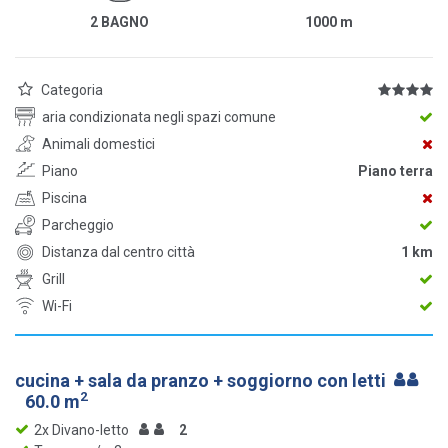
2 BAGNO
1000
m
Categoria
aria condizionata negli spazi comune
Animali domestici
Piano
Piano terra
Piscina
Parcheggio
Distanza dal centro città
1 km
Grill
Wi-Fi
cucina + sala da pranzo + soggiorno con letti
2
60.0 m
2x Divano-letto
2