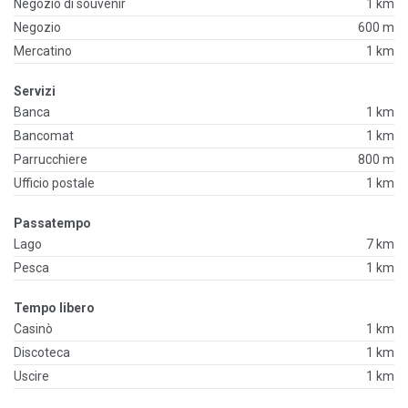
Negozio di souvenir
1 km
Negozio
600 m
Mercatino
1 km
Servizi
Banca
1 km
Bancomat
1 km
Parrucchiere
800 m
Ufficio postale
1 km
Passatempo
Lago
7 km
Pesca
1 km
Tempo libero
Casinò
1 km
Discoteca
1 km
Uscire
1 km