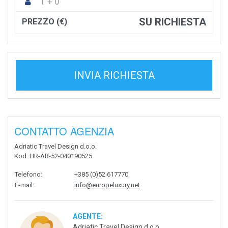
1 + 0
SU RICHIESTA
PREZZO (€)
INVIA RICHIESTA
CONTATTO AGENZIA
Adriatic Travel Design d.o.o.
Kod
: HR-AB-52-040190525
Telefono
:
+385 (0)52 617770
E-mail
:
info@europeluxury.net
AGENTE:
Adriatic Travel Design d.o.o.