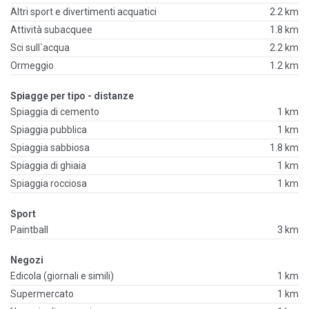
Altri sport e divertimenti acquatici
2.2 km
Attività subacquee
1.8 km
Sci sull`acqua
2.2 km
Ormeggio
1.2 km
Spiagge per tipo - distanze
Spiaggia di cemento
1 km
Spiaggia pubblica
1 km
Spiaggia sabbiosa
1.8 km
Spiaggia di ghiaia
1 km
Spiaggia rocciosa
1 km
Sport
Paintball
3 km
Negozi
Edicola (giornali e simili)
1 km
Supermercato
1 km