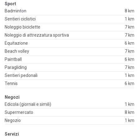
Sport
Badminton
8 km
Sentieri ciclistici
1 km
Noleggio biciclette
7 km
Noleggio di attrezzatura sportiva
7 km
Equitazione
6 km
Beach volley
7 km
Paintball
6 km
Paragliding
7 km
Sentieri pedonali
1 km
Tennis
6 km
Negozi
Edicola (giornali e simili)
1 km
Supermercato
8 km
Negozio
1 km
Servizi