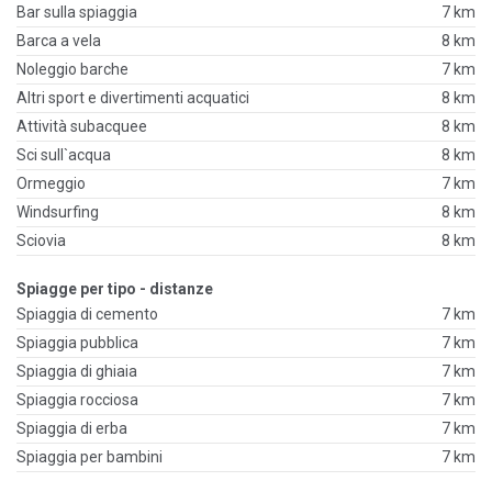
Bar sulla spiaggia
7 km
Barca a vela
8 km
Noleggio barche
7 km
Altri sport e divertimenti acquatici
8 km
Attività subacquee
8 km
Sci sull`acqua
8 km
Ormeggio
7 km
Windsurfing
8 km
Sciovia
8 km
Spiagge per tipo - distanze
Spiaggia di cemento
7 km
Spiaggia pubblica
7 km
Spiaggia di ghiaia
7 km
Spiaggia rocciosa
7 km
Spiaggia di erba
7 km
Spiaggia per bambini
7 km