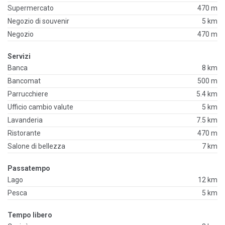
Supermercato
470 m
Negozio di souvenir
5 km
Negozio
470 m
Servizi
Banca
8 km
Bancomat
500 m
Parrucchiere
5.4 km
Ufficio cambio valute
5 km
Lavanderia
7.5 km
Ristorante
470 m
Salone di bellezza
7 km
Passatempo
Lago
12 km
Pesca
5 km
Tempo libero