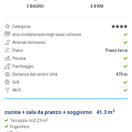
3 BAGNO
4.8 KM
Categoria
aria condizionata negli spazi comune
Animali domestici
Piano
Piano terra
Piscina
Parcheggio
Distanza dal centro città
470 m
Grill
Wi-Fi
2
cucina + sala da pranzo + soggiorno
41.3 m
2
Terrazza /m2 23 m
Frigorifero