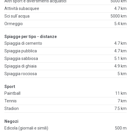
Altri sport e divertimenti acquatici
5000 km
Attività subacquee
4.7 km
Sci sull`acqua
5000 km
Ormeggio
5.4 km
Spiagge per tipo - distanze
Spiaggia di cemento
4.7 km
Spiaggia pubblica
4.7 km
Spiaggia sabbiosa
5.1 km
Spiaggia di ghiaia
4.9 km
Spiaggia rocciosa
5 km
Sport
Paintball
11 km
Tennis
7 km
Stadion
7.5 km
Negozi
Edicola (giornali e simili)
500 m