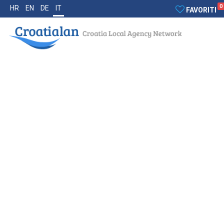
0
HR
EN
DE
IT
FAVORITI