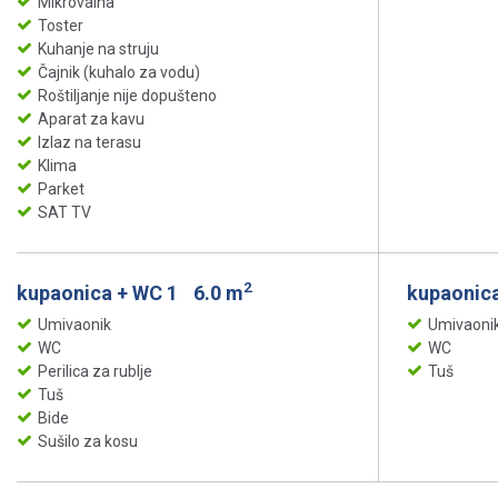
Mikrovalna
Toster
Kuhanje na struju
Čajnik (kuhalo za vodu)
Roštiljanje nije dopušteno
Aparat za kavu
Izlaz na terasu
Klima
Parket
SAT TV
2
kupaonica + WC 1
6.0 m
kupaonic
Umivaonik
Umivaoni
WC
WC
Perilica za rublje
Tuš
Tuš
Bide
Sušilo za kosu