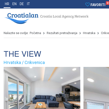
0
HR
EN
DE
IT
FAVORITI
Nalazite se ovdje:
Početna
Rezultati pretraživanja
Hrvatska
Crikv
THE VIEW
Hrvatska / Crikvenica