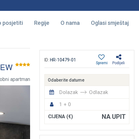
 posjetiti
Regije
O nama
Oglasi smještaj
ID:
HR-10479-01
Spremi
Podijeli
IEW
obni apartman
Odaberite datume
Dolazak
Odlazak
1 + 0
NA UPIT
CIJENA (€)