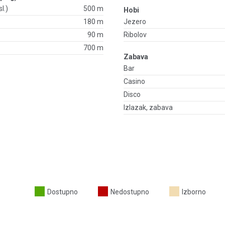
l.)
500 m
Hobi
180 m
Jezero
90 m
Ribolov
700 m
Zabava
Bar
Casino
Disco
Izlazak, zabava
Dostupno
Nedostupno
Izborno