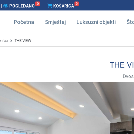
0
0
|
POGLEDANO
KOŠARICA
Početna
Smještaj
Luksuzni objekti
Što
enica
THE VIEW
THE V
Dvos