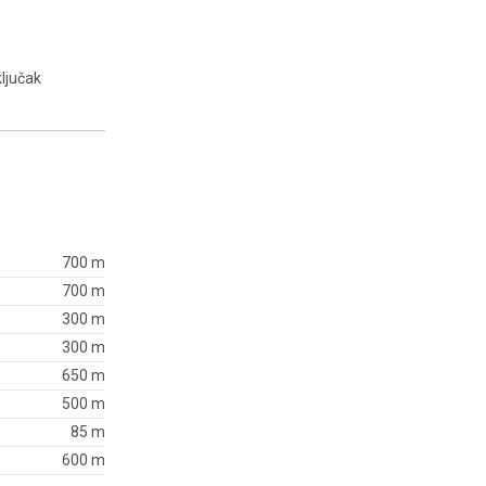
ključak
700 m
700 m
300 m
300 m
650 m
500 m
85 m
600 m