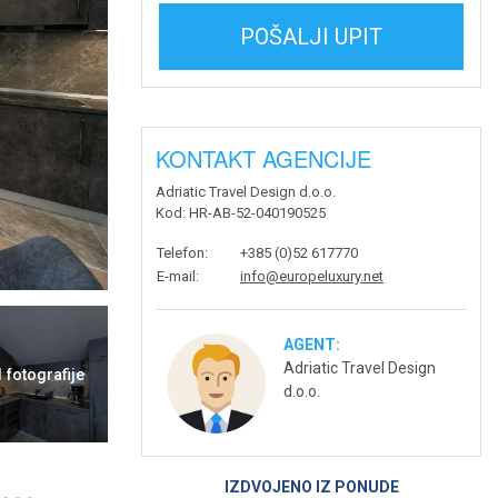
POŠALJI UPIT
KONTAKT AGENCIJE
Adriatic Travel Design d.o.o.
Kod
: HR-AB-52-040190525
Telefon
:
+385 (0)52 617770
E-mail
:
info@europeluxury.net
AGENT:
Adriatic Travel Design
1 fotografije
d.o.o.
IZDVOJENO IZ PONUDE