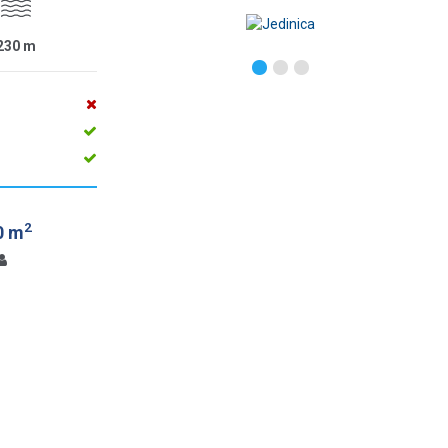
230
m
2
0 m