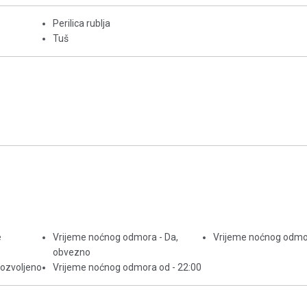
Perilica rublja
Tuš
e
Vrijeme noćnog odmora - Da,
Vrijeme noćnog odmor
obvezno
dozvoljeno
Vrijeme noćnog odmora od - 22:00