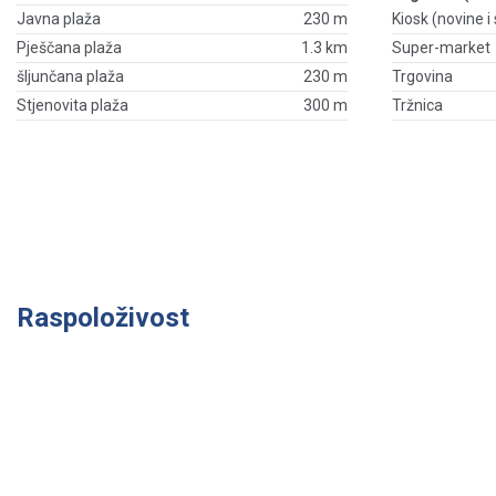
Javna plaža
230 m
Kiosk (novine i s
Pješčana plaža
1.3 km
Super-market
šljunčana plaža
230 m
Trgovina
Stjenovita plaža
300 m
Tržnica
Raspoloživost