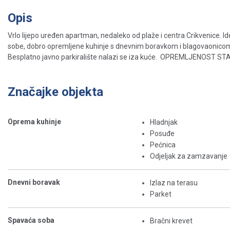
Opis
Vrlo lijepo uređen apartman, nedaleko od plaže i centra Crikvenice. I
sobe, dobro opremljene kuhinje s dnevnim boravkom i blagovaonicom 
Besplatno javno parkiralište nalazi se iza kuće. OPREMLJENOST STAN
Značajke objekta
Oprema kuhinje
Hladnjak
Posuđe
Pećnica
Odjeljak za zamzavanje
Dnevni boravak
Izlaz na terasu
Parket
Spavaća soba
Bračni krevet