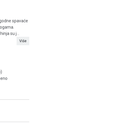
 ugodne spavaće
 nogama.
ja su j...
Više
u)
ljeno