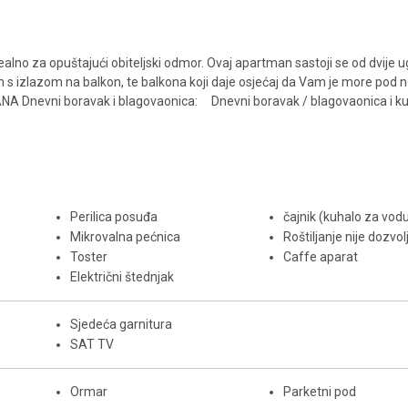
dealno za opuštajući obiteljski odmor. Ovaj apartman sastoji se od dvije
s izlazom na balkon, te balkona koji daje osjećaj da Vam je more pod
A Dnevni boravak i blagovaonica: Dnevni boravak / blagovaonica i kuhin
Perilica posuđa
čajnik (kuhalo za vod
Mikrovalna pećnica
Roštiljanje nije dozvo
Toster
Caffe aparat
Električni štednjak
Sjedeća garnitura
SAT TV
Ormar
Parketni pod