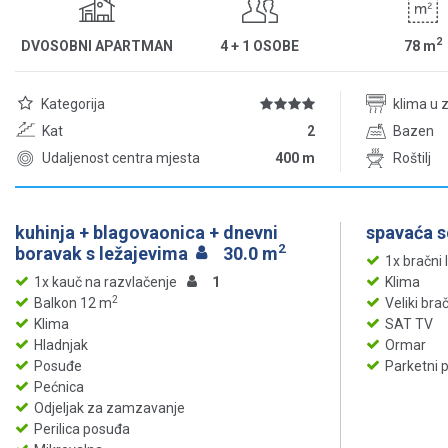
2
DVOSOBNI APARTMAN
4 + 1 OSOBE
78
m
Kategorija
klima u 
Kat
2
Bazen
Udaljenost centra mjesta
400 m
Roštilj
kuhinja + blagovaonica + dnevni
spavaća 
2
boravak s ležajevima
30.0 m
1x bračni 
1x kauč na razvlačenje
1
Klima
2
Balkon 12 m
Veliki bra
Klima
SAT TV
Hladnjak
Ormar
Posuđe
Parketni 
Pećnica
Odjeljak za zamzavanje
Perilica posuđa