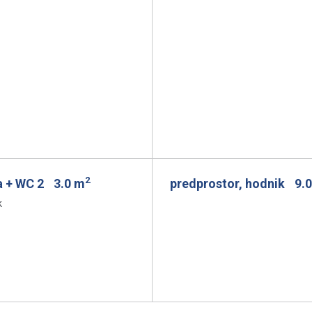
2
a + WC 2
3.0 m
predprostor, hodnik
9.
k