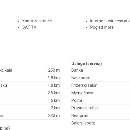
Kanta za smeće
Internet - wireless pri
SAT TV
Pogled more
Usluge (servisi)
bicikala
250 m
Banka
1.8 km
Bankomat
esku
1.8 km
Frizerski salon
2.5 km
Mjenjačnica
6 km
Pošta
2 km
Praonica rublja
na
230 m
Restoran
Salon ljepote
ping)