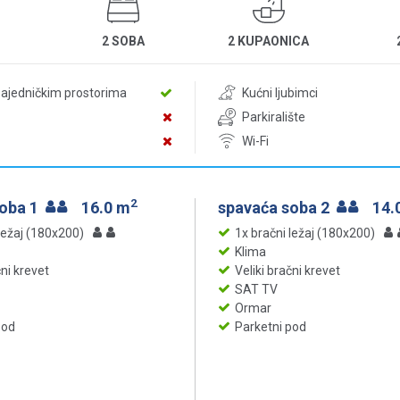
2 SOBA
2 KUPAONICA
zajedničkim prostorima
Kućni ljubimci
Parkiralište
Wi-Fi
2
soba 1
16.0 m
spavaća soba 2
14.
ležaj (180x200)
1x bračni ležaj (180x200)
Klima
čni krevet
Veliki bračni krevet
SAT TV
Ormar
pod
Parketni pod