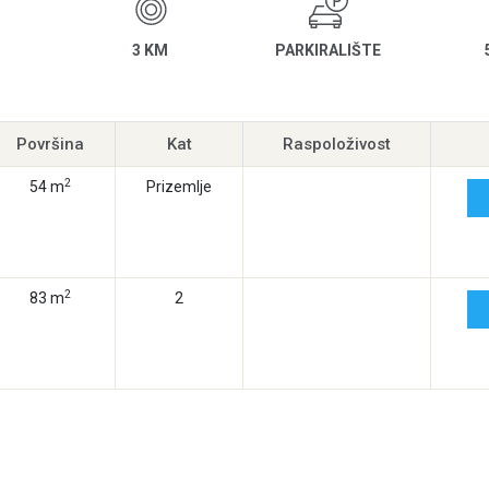
3 KM
PARKIRALIŠTE
Površina
Kat
Raspoloživost
2
54 m
Prizemlje
2
83 m
2