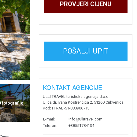
PROVJERI CIJENU
POŠALJI UPIT
KONTAKT AGENCIJE
ULLI TRAVEL turistička agencija d.o.o.
Ulica dr. Ivana Kostrenčića 2, 51260 Crikvenica
0 fotografije
Kod
: HR-AB-51-080906713
E-mail
:
info@ullitravel.com
Telefon
:
+38551784134