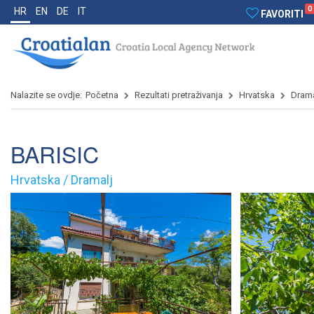
0
HR
EN
DE
IT
FAVORITI
Nalazite se ovdje:
Početna
Rezultati pretraživanja
Hrvatska
Drama
BARISIC
Hrvatska / Dramalj