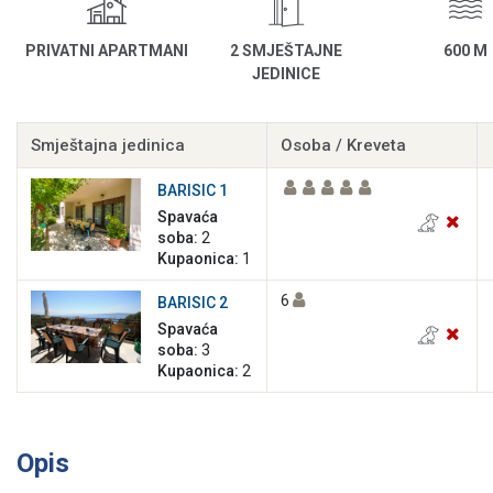
PRIVATNI APARTMANI
2 SMJEŠTAJNE
600 M
JEDINICE
Smještajna jedinica
Osoba / Kreveta
BARISIC 1
Spavaća
soba:
2
Kupaonica:
1
6
BARISIC 2
Spavaća
soba:
3
Kupaonica:
2
Opis