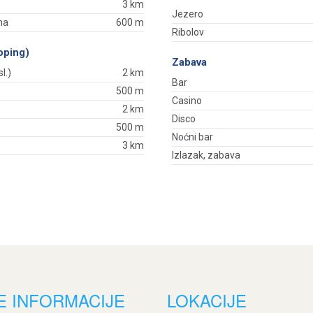
3 km
Jezero
na
600 m
Ribolov
oping)
Zabava
l.)
2 km
Bar
500 m
Casino
2 km
Disco
500 m
Noćni bar
3 km
Izlazak, zabava
E INFORMACIJE
LOKACIJE