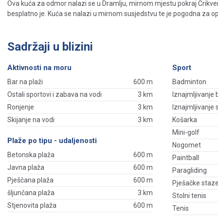
Ova kuća za odmor nalazi se u Dramlju, mirnom mjestu pokraj Crikven
besplatno je. Kuća se nalazi u mirnom susjedstvu te je pogodna za opu
Sadržaji u blizini
Aktivnosti na moru
Sport
Bar na plaži
600 m
Badminton
Ostali sportovi i zabava na vodi
3 km
Iznajmljivanje 
Ronjenje
3 km
Iznajmljivanje
Skijanje na vodi
3 km
Košarka
Mini-golf
Plaže po tipu - udaljenosti
Nogomet
Betonska plaža
600 m
Paintball
Javna plaža
600 m
Paragliding
Pješčana plaža
600 m
Pješačke staz
šljunčana plaža
3 km
Stolni tenis
Stjenovita plaža
600 m
Tenis