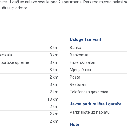
ice. U kući se nalaze sveukupno 2 apartmana. Parkirno mjesto nalazi se
štajući odmor. ...
Usluge (servisi)
3 km
Banka
bicikala
3 km
Bankomat
 sportske opreme
3 km
Frizerski salon
3 km
Mjenjačnica
2 km
Pošta
3 km
Restoran
2 km
Telefonska govornica
13 km
Javna parkirališta i garaže
e
2 km
Parkiralište uz naplatu
2 km
2 km
Hobi