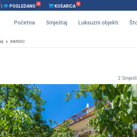
0
0
|
POGLEDANO
KOŠARICA
Početna
Smještaj
Luksuzni objekti
Što
lj
BARISIC
2 Smješt