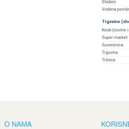
Stadion
Vodena površi
Trgovine (sh
Kiosk (novine i s
Super-market
Suvenirnica
Trgovina
Tržnica
O NAMA
KORISN