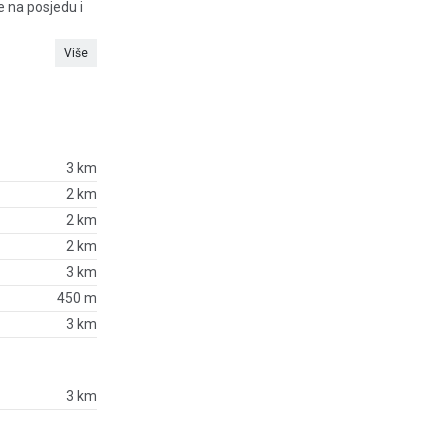
 na posjedu i
Više
3 km
2 km
2 km
2 km
3 km
450 m
3 km
3 km