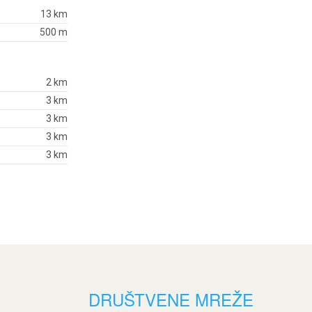
13 km
500 m
2 km
3 km
3 km
3 km
3 km
DRUŠTVENE MREŽE