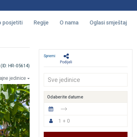
 posjetiti
Regije
O nama
Oglasi smještaj
Spremi
Podijeli
(ID: HR-05614)
ajne jedinice
Odaberite datume
1 + 0