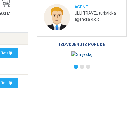
AGENT:
ULLI TRAVEL turistička
500 M
agencija d.o.o.
IZDVOJENO IZ PONUDE
Detalji
Detalji