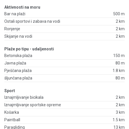
Aktivnosti na moru
Bar na plaži
500 m
Ostali sportovi i zabava na vodi
2 km
Ronjenje
2 km
Skijanje na vodi
2 km
Plaže po tipu - udaljenosti
Betonska plaža
150 m
Javna plaža
80 m
Pješčana plaža
1.8 km
šljunčana plaža
80 m
Sport
Iznajmljivanje bicikala
2 km
Iznajmljivanje sportske opreme
2 km
Košarka
3 km
Paintball
1.5 km
Paragliding
13 km