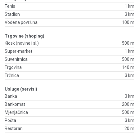
Tenis
1 km
Stadion
3 km
Vodena površina
100 m
Trgovine (shoping)
Kiosk (novine i sl.)
500 m
Super-market
1 km
Suvenirnica
500 m
Trgovina
140 m
Tržnica
3 km
Usluge (servisi)
Banka
3 km
Bankomat
200 m
Mjenjačnica
500 m
Pošta
3 km
Restoran
20 m