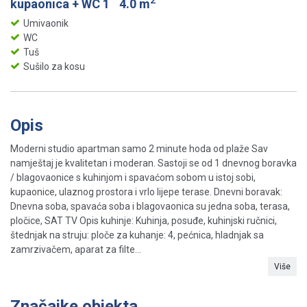
2
kupaonica + WC 1
4.0 m
Umivaonik
WC
Tuš
Sušilo za kosu
Opis
Moderni studio apartman samo 2 minute hoda od plaže Sav
namještaj je kvalitetan i moderan. Sastoji se od 1 dnevnog boravka
/ blagovaonice s kuhinjom i spavaćom sobom u istoj sobi,
kupaonice, ulaznog prostora i vrlo lijepe terase. Dnevni boravak:
Dnevna soba, spavaća soba i blagovaonica su jedna soba, terasa,
pločice, SAT TV Opis kuhinje: Kuhinja, posuđe, kuhinjski ručnici,
štednjak na struju: ploče za kuhanje: 4, pećnica, hladnjak sa
zamrzivačem, aparat za filte...
Više
Značajke objekta