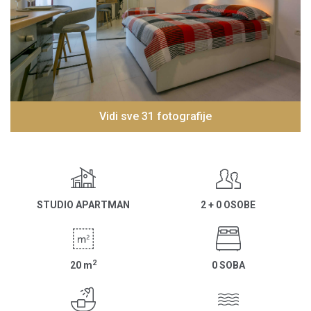
Vidi sve 31 fotografije
STUDIO APARTMAN
2 + 0 OSOBE
2
20
m
0 SOBA