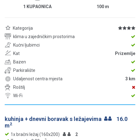
1 KUPAONICA
100
m
Kategorija
klima u zajedničkim prostorima
Kućni ljubimci
Kat
Prizemlje
Bazen
Parkiralište
Udaljenost centra mjesta
3 km
Roštilj
Wi-Fi
kuhinja + dnevni boravak s ležajevima
16.0
2
m
1x bračni ležaj (160x200)
2
2