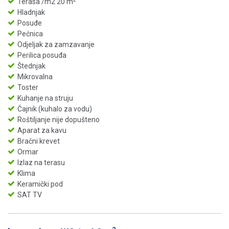
Terasa /m2 20 m
Hladnjak
Posuđe
Pećnica
Odjeljak za zamzavanje
Perilica posuđa
Štednjak
Mikrovalna
Toster
Kuhanje na struju
Čajnik (kuhalo za vodu)
Roštiljanje nije dopušteno
Aparat za kavu
Bračni krevet
Ormar
Izlaz na terasu
Klima
Keramički pod
SAT TV