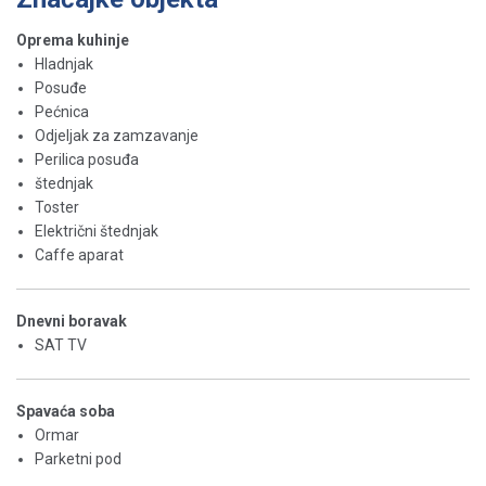
Oprema kuhinje
Hladnjak
Posuđe
Pećnica
Odjeljak za zamzavanje
Perilica posuđa
štednjak
Toster
Električni štednjak
Caffe aparat
Dnevni boravak
SAT TV
Spavaća soba
Ormar
Parketni pod