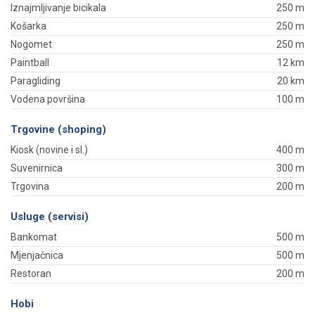
Iznajmljivanje bicikala
250 m
Košarka
250 m
Nogomet
250 m
Paintball
12 km
Paragliding
20 km
Vodena površina
100 m
Trgovine (shoping)
Kiosk (novine i sl.)
400 m
Suvenirnica
300 m
Trgovina
200 m
Usluge (servisi)
Bankomat
500 m
Mjenjačnica
500 m
Restoran
200 m
Hobi