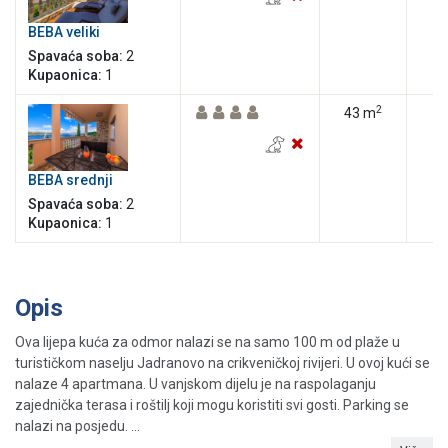
BEBA veliki
Spavaća soba:
2
Kupaonica:
1
2
43 m
BEBA srednji
Spavaća soba:
2
Kupaonica:
1
Opis
Ova lijepa kuća za odmor nalazi se na samo 100 m od plaže u
turističkom naselju Jadranovo na crikveničkoj rivijeri. U ovoj kući se
nalaze 4 apartmana. U vanjskom dijelu je na raspolaganju
zajednička terasa i roštilj koji mogu koristiti svi gosti. Parking se
nalazi na posjedu. ...