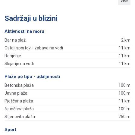
Više
Sadržaji u blizini
Aktivnosti na moru
Bar na plaži
2 km
Ostali sportovi i zabava na vodi
11 km
Ronjenje
11 km
Skijanje na vodi
11 km
Plaže po tipu - udaljenosti
Betonska plaža
100 m
Javna plaža
100 m
Pješčana plaža
11 km
šljunčana plaža
100 m
Stjenovita plaža
250 m
Sport