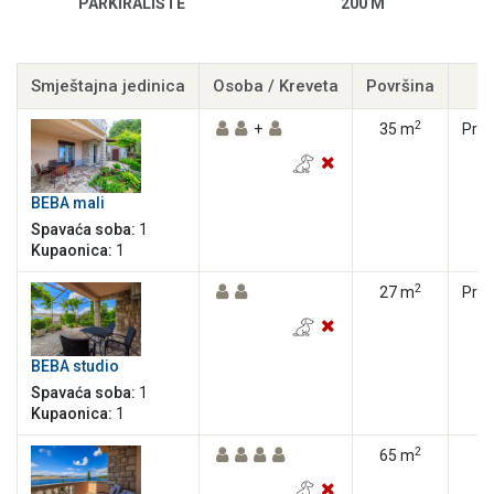
PARKIRALIŠTE
200 M
Smještajna jedinica
Osoba / Kreveta
Površina
K
2
+
35 m
Priz
BEBA mali
Spavaća soba:
1
Kupaonica:
1
2
27 m
Priz
BEBA studio
Spavaća soba:
1
Kupaonica:
1
2
65 m