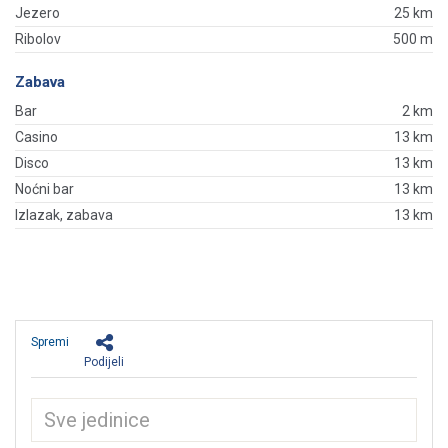
Jezero
25 km
Ribolov
500 m
Zabava
Bar
2 km
Casino
13 km
Disco
13 km
Noćni bar
13 km
Izlazak, zabava
13 km
Spremi
Podijeli