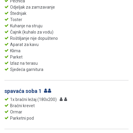
Pećnica
Odjeljak za zamzavanje
Štednjak
Toster
Kuhanje na struju
Čajnik (kuhalo za vodu)
Roštiljanje nije dopušteno
Aparat za kavu
Klima
Parket
Izlaz na terasu
Sjedeća garnitura
spavaća soba 1
1x bračni ležaj (180x200)
Bračni krevet
Ormar
Parketni pod