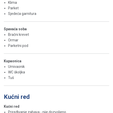
Klima
Parket
Sjedeća garnitura
Spavaća soba
Bračni krevet
Ormar
Parketni pod
Kupaonica
Umivaonik
WC školjka
Tuš
Kućni red
Kućni red
Priređivanje zabava - nije dozvoljeno