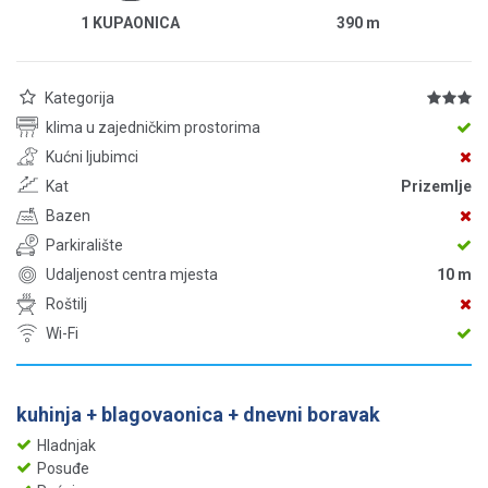
1 KUPAONICA
390
m
Kategorija
klima u zajedničkim prostorima
Kućni ljubimci
Kat
Prizemlje
Bazen
Parkiralište
Udaljenost centra mjesta
10 m
Roštilj
Wi-Fi
kuhinja + blagovaonica + dnevni boravak
Hladnjak
Posuđe