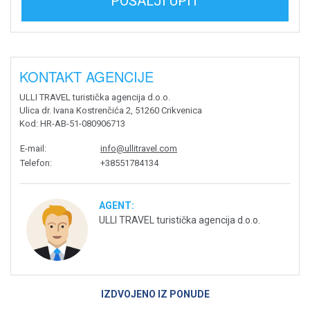
POŠALJI UPIT
KONTAKT AGENCIJE
ULLI TRAVEL turistička agencija d.o.o.
Ulica dr. Ivana Kostrenčića 2, 51260 Crikvenica
Kod
: HR-AB-51-080906713
E-mail
:
info@ullitravel.com
Telefon
:
+38551784134
AGENT:
ULLI TRAVEL turistička agencija d.o.o.
IZDVOJENO IZ PONUDE