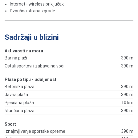
Internet - wireless priključak
Dvorišna strana zgrade
Sadržaji u blizini
Aktivnosti na moru
Bar na plaži
390 m
Ostali sportovi i zabava na vodi
390 m
Plaže po tipu - udaljenosti
Betonska plaža
390 m
Javna plaža
390 m
Pješčana plaža
10 km
šljunčana plaža
390 m
Sport
Iznajmljivanje sportske opreme
390 m