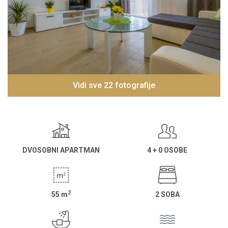
Vidi sve 22 fotografije
DVOSOBNI APARTMAN
4 + 0 OSOBE
2
55
m
2 SOBA