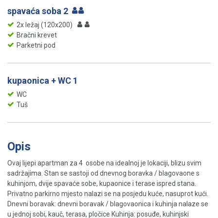
spavaća soba 2
2x ležaj (120x200)
Bračni krevet
Parketni pod
kupaonica + WC 1
WC
Tuš
Opis
Ovaj lijepi apartman za 4 osobe na idealnoj je lokaciji, blizu svim
sadržajima. Stan se sastoji od dnevnog boravka / blagovaone s
kuhinjom, dvije spavaće sobe, kupaonice i terase ispred stana.
Privatno parkirno mjesto nalazi se na posjedu kuće, nasuprot kući.
Dnevni boravak: dnevni boravak / blagovaonica i kuhinja nalaze se
u jednoj sobi, kauč, terasa, pločice Kuhinja: posuđe, kuhinjski