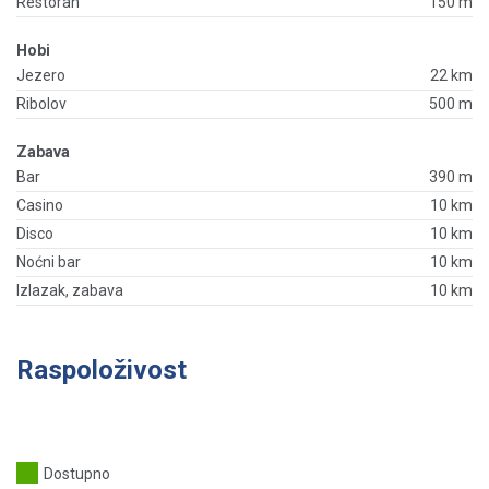
Restoran
150 m
Hobi
Jezero
22 km
Ribolov
500 m
Zabava
Bar
390 m
Casino
10 km
Disco
10 km
Noćni bar
10 km
Izlazak, zabava
10 km
Raspoloživost
Dostupno