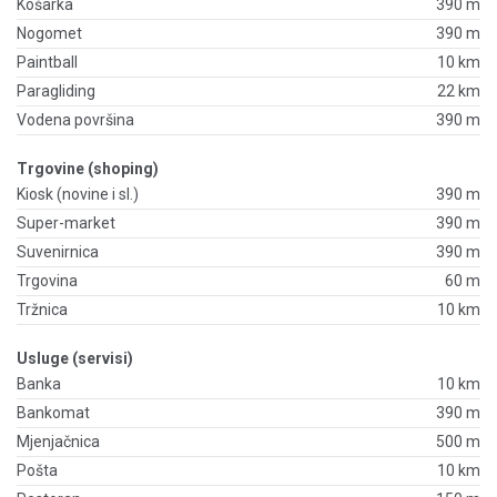
Košarka
390 m
Nogomet
390 m
Paintball
10 km
Paragliding
22 km
Vodena površina
390 m
Trgovine (shoping)
Kiosk (novine i sl.)
390 m
Super-market
390 m
Suvenirnica
390 m
Trgovina
60 m
Tržnica
10 km
Usluge (servisi)
Banka
10 km
Bankomat
390 m
Mjenjačnica
500 m
Pošta
10 km