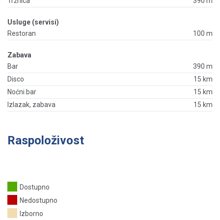
Tržnica
390 m
Usluge (servisi)
Restoran
100 m
Zabava
Bar
390 m
Disco
15 km
Noćni bar
15 km
Izlazak, zabava
15 km
Raspoloživost
Dostupno
Nedostupno
Izborno