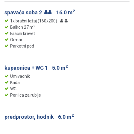
2
spavaća soba 2
16.0 m
1x bračni ležaj (160x200)
2
Balkon 27 m
Bračni krevet
Ormar
Parketni pod
2
kupaonica + WC 1
5.0 m
Umivaonik
Kada
WC
Perilica za rublje
2
predprostor, hodnik
6.0 m