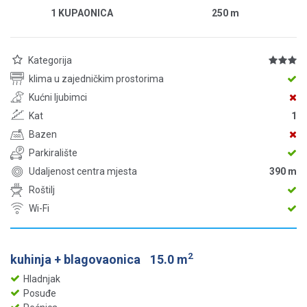
1 KUPAONICA
250
m
Kategorija
klima u zajedničkim prostorima
Kućni ljubimci
Kat
1
Bazen
Parkiralište
Udaljenost centra mjesta
390 m
Roštilj
Wi-Fi
2
kuhinja + blagovaonica
15.0 m
Hladnjak
Posuđe