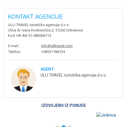
KONTAKT AGENCIJE
ULLI TRAVEL turistička agencija d.o.o.
Ulica dr. Ivana Kostrenčića 2, 51260 Crikvenica
Kod
: HR-AB-51-080906713
E-mail
:
info@ullitravel.com
Telefon
:
+38551784134
AGENT:
ULLI TRAVEL turistička agencija d.o.o.
IZDVOJENO IZ PONUDE