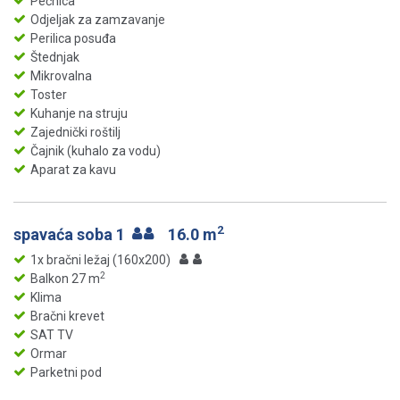
Pećnica
Odjeljak za zamzavanje
Perilica posuđa
Štednjak
Mikrovalna
Toster
Kuhanje na struju
Zajednički roštilj
Čajnik (kuhalo za vodu)
Aparat za kavu
2
spavaća soba 1
16.0 m
1x bračni ležaj (160x200)
2
Balkon 27 m
Klima
Bračni krevet
SAT TV
Ormar
Parketni pod