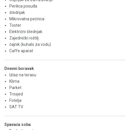
Perilica posuđa
štednjak
Mikrovalna pećnica
Toster
Električni štednjak
Zajednički roštilj
čajnik (kuhalo za vodu)
Caffe aparat
Dnevni boravak
Izlaz na terasu
Klima
Parket
Trosjed
Fotelja
SAT TV
Spavaća soba