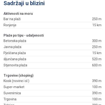
Sadržaji u blizini
Aktivnosti na moru
Bar na plaži
250 m
Ronjenje
15 km
Plaže po tipu - udaljenosti
Betonska plaža
300 m
Javna plaža
250 m
Pješčana plaža
15 km
šljunčana plaža
520 m
Stjenovita plaža
600 m
Trgovine (shoping)
Kiosk (novine i sl.)
390 m
Super-market
100 m
Suvenirnica
390 m
Trgovina
100 m