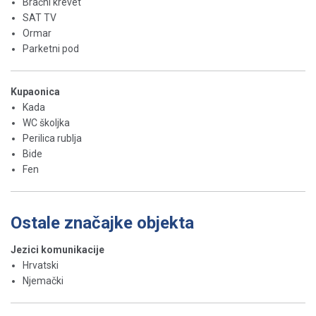
Bračni krevet
SAT TV
Ormar
Parketni pod
Kupaonica
Kada
WC školjka
Perilica rublja
Bide
Fen
Ostale značajke objekta
Jezici komunikacije
Hrvatski
Njemački