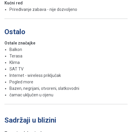
Kućni red
Priređivanje zabava - nije dozvoljeno
Ostalo
Ostale značajke
Balkon
Terasa
Klima
SAT TV
Internet - wireless priključak
Pogled more
Bazen, negrijani, otvoreni, slatkovodni
čamac uključen u cijenu
Sadržaji u blizini