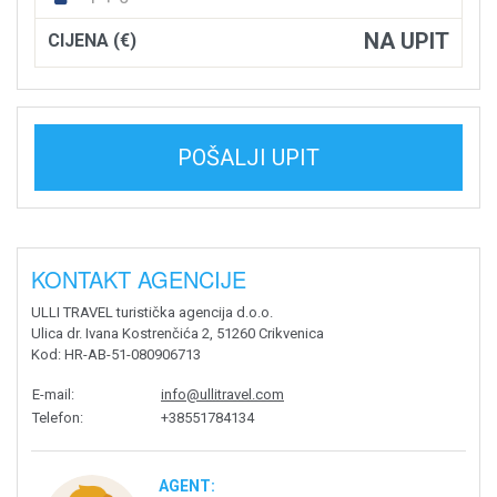
NA UPIT
CIJENA (€)
POŠALJI UPIT
KONTAKT AGENCIJE
ULLI TRAVEL turistička agencija d.o.o.
Ulica dr. Ivana Kostrenčića 2, 51260 Crikvenica
Kod
: HR-AB-51-080906713
E-mail
:
info@ullitravel.com
Telefon
:
+38551784134
AGENT: