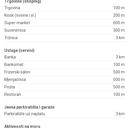
Trgovine (shoping)
Trgovina
100 m
Kiosk (novine i sl.)
200 m
Super-market
600 m
Suvenirnica
300 m
Tržnica
3 km
Usluge (servisi)
Banka
3 km
Bankomat
100 m
Frizerski salon
500 m
Mjenjačnica
500 m
Pošta
500 m
Restoran
100 m
Javna parkirališta i garaže
Parkiralište uz naplatu
3 km
Aktivnosti na moru