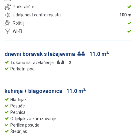
Parkiralište
Udaljenost centra mjesta
100 m
Roštilj
Wi-Fi
2
dnevni boravak s ležajevima
11.0 m
1x kauč na razvlačenje
2
Parketni pod
2
kuhinja + blagovaonica
11.0 m
Hladnjak
Posuđe
Pećnica
Odjeljak za zamzavanje
Perilica posuđa
Štednjak