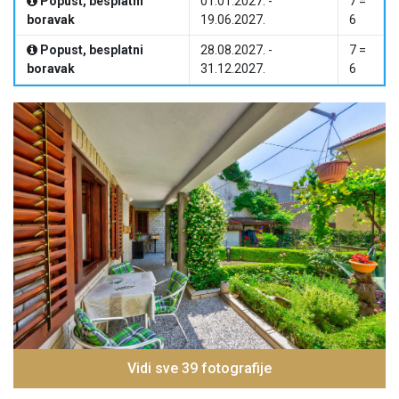
Popust, besplatni
01.01.2027. -
7 =
boravak
19.06.2027.
6
Popust, besplatni
28.08.2027. -
7 =
boravak
31.12.2027.
6
Vidi sve 39 fotografije