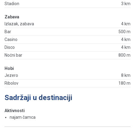
Stadion
3 km
Zabava
Izlazak, zabava
4 km
Bar
500 m
Casino
4 km
Disco
4 km
Noćni bar
800 m
Hobi
Jezero
8 km
Ribolov
180 m
Sadržaji u destinaciji
Aktivnosti
najam čamca