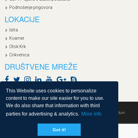
Podnošenje prigovora
LOKACIJE
Istra
Kvarner
Otok Krk
Crikvenica
DRUŠTVENE MREŽE
This Website uses cookies to personalize
content to make our site easier for you to use.
We do also share that information with third
Copyright © 2020, Croatialan |
Sitemap
| Powered by
Agendum
parties for advertising & analytics.
More info
Got it!