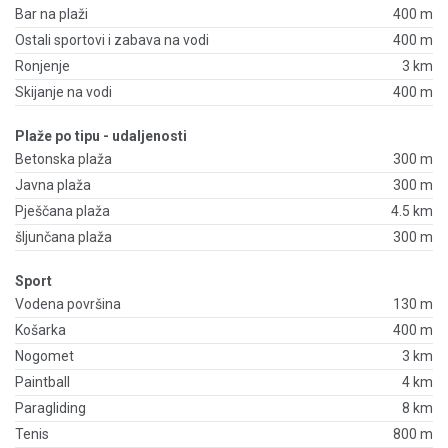
Bar na plaži
400 m
Ostali sportovi i zabava na vodi
400 m
Ronjenje
3 km
Skijanje na vodi
400 m
Plaže po tipu - udaljenosti
Betonska plaža
300 m
Javna plaža
300 m
Pješčana plaža
4.5 km
šljunčana plaža
300 m
Sport
Vodena površina
130 m
Košarka
400 m
Nogomet
3 km
Paintball
4 km
Paragliding
8 km
Tenis
800 m