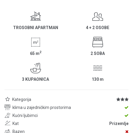
TROSOBNI APARTMAN
4 + 2 OSOBE
2
65
m
2 SOBA
3 KUPAONICA
130
m
Kategorija
klima u zajedničkim prostorima
Kućni ljubimci
Kat
Prizemlje
Bazen