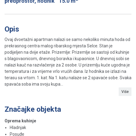
predprostor, hodnik
15.0 m
Opis
Ovaj dvoetažni apartman nalazi se samo nekoliko minuta hoda od
prekrasnog centra malog ribarskog mjesta Selce. Stan je
podijeljen na dvije etaže. Prizemlje: Prizemlje se sastoji od kuhinje
s blagovaonicom, dnevnog boravka i kupaonice. U dnevnoj sobi se
nalazi kauč na razvlačenje za 2 osobe. U prizemlju kuće ugodna je
temperatura i za vrijeme vrlo vrućih dana. Iz hodnika se izlazi na
terasu sa vrtom. 1. kat: Na 1. katu nalaze se 2 spavaće sobe. Svaka
spavaća soba ima svoju kupa...
Više
Značajke objekta
Oprema kuhinje
Hladnjak
Posuđe