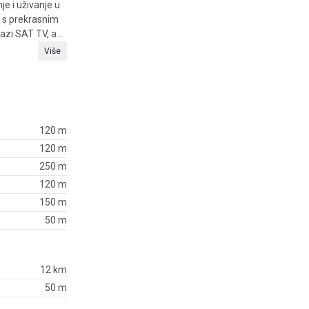
e i uživanje u
a s prekrasnim
zi SAT TV, a...
Više
120 m
120 m
250 m
120 m
150 m
50 m
12 km
50 m