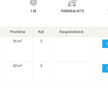
1 M
PARKIRALIŠTE
Površina
Kat
Raspoloživost
2
35 m
2
2
42 m
3