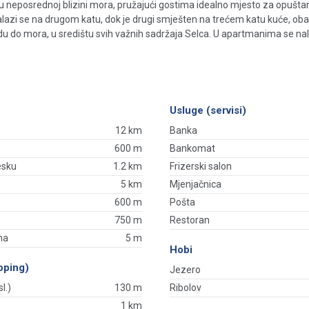
eposrednoj blizini mora, pružajući gostima idealno mjesto za opuštanj
lazi se na drugom katu, dok je drugi smješten na trećem katu kuće, ob
do mora, u središtu svih važnih sadržaja Selca. U apartmanima se nala
Usluge (servisi)
12 km
Banka
600 m
Bankomat
esku
1.2 km
Frizerski salon
5 km
Mjenjačnica
600 m
Pošta
750 m
Restoran
na
5 m
Hobi
oping)
Jezero
l.)
130 m
Ribolov
1 km