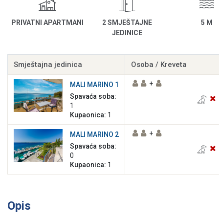
PRIVATNI APARTMANI
2 SMJEŠTAJNE
5 M
JEDINICE
Smještajna jedinica
Osoba / Kreveta
+
MALI MARINO 1
Spavaća soba:
1
Kupaonica:
1
+
MALI MARINO 2
Spavaća soba:
0
Kupaonica:
1
Opis