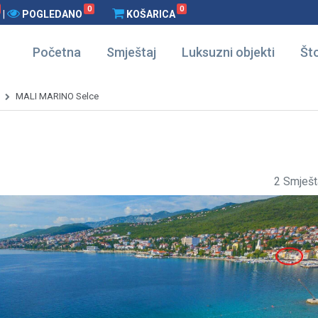
0
0
|
POGLEDANO
KOŠARICA
Početna
Smještaj
Luksuzni objekti
Što
MALI MARINO Selce
2 Smješt