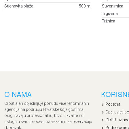
Stjenovita plaža
500 m
Suvenirnica
Trgovina
Tržnica
O NAMA
KORISN
Croatialan objedinjuje ponudu više renomiranih
Početna
agencija na području Hrvatske koje gostima
Opći uvjeti p
osiguravaju profesionalnu, brzo u kvalitetnu
GDPR - izjava
uslugu u svim procesima vezanim za rezervaciju
i boravak.
Podnošenje 