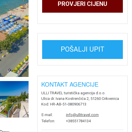
PROVJERI CIJENU
POŠALJI UPIT
KONTAKT AGENCIJE
ULLI TRAVEL turistička agencija d.o.o.
Ulica dr. Ivana Kostrenčića 2, 51260 Crikvenica
Kod
: HR-AB-51-080906713
E-mail
:
info@ullitravel.com
Telefon
:
+38551784134