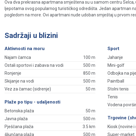
Ova dva prekrasna apartmana smještena su u samom centru Selca, u n
ljepotama ovog popularnog turističkog odredišta. Jedan apartman na
pogledom na more. Ovi apartmani nude udoban smještaj u prvom redu 
Sadržaji u blizini
Aktivnosti na moru
Sport
Najam čamca
100 m
Jahanje
Ostali sportovi i zabava na vodi
500 m
Mini-golf
Ronjenje
850 m
Odbojka na pij
Skijanje na vodi
500 m
Paintball
Vez za čamac (sidrenje)
50 m
Stolni tenis
Tenis
Plaže po tipu - udaljenosti
Vodena površi
Betonska plaža
50 m
Trgovine (sh
Javna plaža
500 m
Pješčana plaža
3.5 km
Kiosk (novine i s
šljunčana plaža
500 m
Super-market