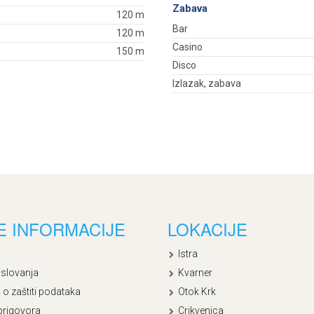
Zabava
120 m
Bar
120 m
Casino
150 m
Disco
Izlazak, zabava
E INFORMACIJE
LOKACIJE
Istra
oslovanja
Kvarner
 o zaštiti podataka
Otok Krk
prigovora
Crikvenica